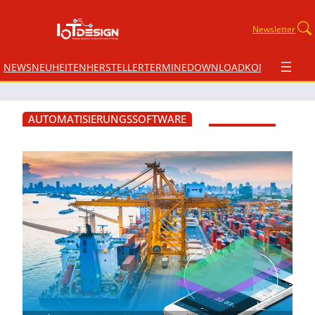
Newsletter
NEWS
NEUHEITEN
HERSTELLER
TERMINE
DOWNLOAD
KONTAKT
AUTOMATISIERUNGSSOFTWARE