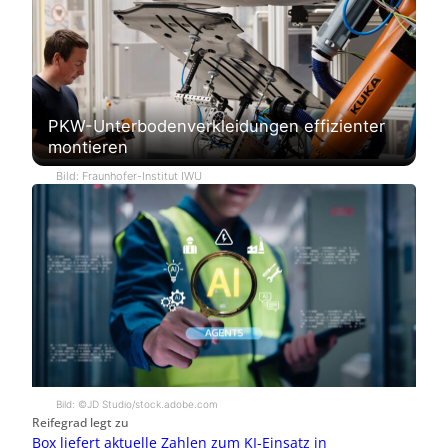
PKW-Unterbodenverkleidungen effizienter
montieren
Bild: Fraunhofer-Institut IWU
Bild: ©JD Studio/stock.adobe.com
Reifegrad legt zu
Box liefert aktuelle Zahlen zum KI-Einsatz in