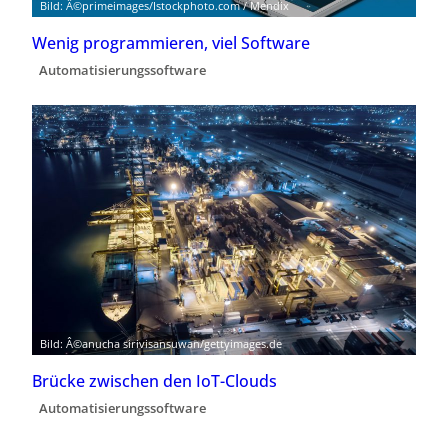
Bild: Â©primeimages/Istockphoto.com / Mendix
Wenig programmieren, viel Software
Automatisierungssoftware
Bild: Â©anucha sirivisansuwan/gettyimages.de
Brücke zwischen den IoT-Clouds
Automatisierungssoftware