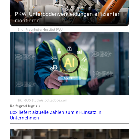
PKW-Unterbodenverkleidungen effizienter
montieren
Bild: Fraunhofer-Institut IWU
Bild: ©JD Studio/stock.adobe.com
Reifegrad legt zu
Box liefert aktuelle Zahlen zum KI-Einsatz in
Unternehmen