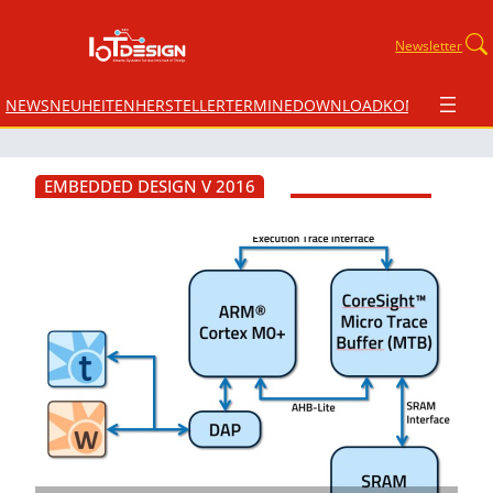
Newsletter
NEWS
NEUHEITEN
HERSTELLER
TERMINE
DOWNLOAD
KONTAKT
EMBEDDED DESIGN V 2016