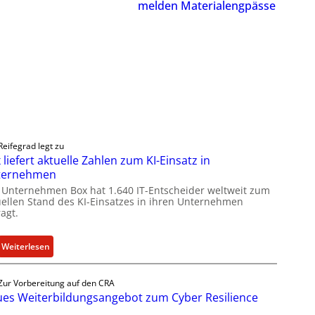
melden Materialengpässe
Reifegrad legt zu
 liefert aktuelle Zahlen zum KI-Einsatz in
ternehmen
 Unternehmen Box hat 1.640 IT-Entscheider weltweit zum
uellen Stand des KI-Einsatzes in ihren Unternehmen
agt.
:
Weiterlesen
B
o
Zur Vorbereitung auf den CRA
x
es Weiterbildungsangebot zum Cyber Resilience
l