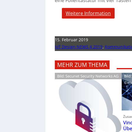
eine Folientastatur mit vier Taste
Weitere Information
15. Februar 2019
IoT Design NEWS 4 2019
,
Kommunikati
MEHR ZUM THEMA
Bild: Secunet Security Networks AG
Bild:
©me
Zusa
Vin
Übe