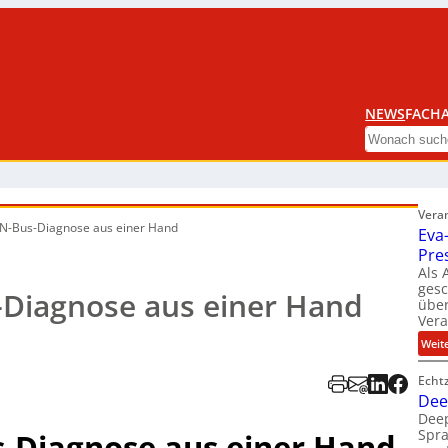
NEWS
FACHA
Search
Vera
AN-Bus-Diagnose aus einer Hand
Eva
Pre
Als 
ges
-Diagnose aus einer Hand
über
Ver
Weit
Echt
Dee
Deep
Spra
s-Diagnose aus einer Hand