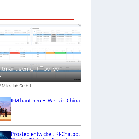
ektmanagement-Tool von
V
V Mikrolab GmbH
IFM baut neues Werk in China
Prostep entwickelt KI-Chatbot