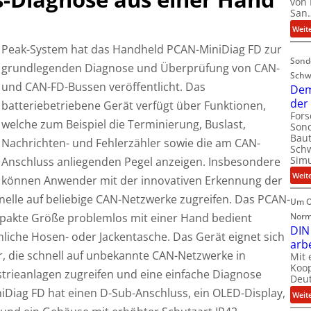
von 
San
Weit
Peak-System hat das Handheld PCAN-MiniDiag FD zur
Sond
grundlegenden Diagnose und Überprüfung von CAN-
Schw
und CAN-FD-Bussen veröffentlicht. Das
Dem
der
batteriebetriebene Gerät verfügt über Funktionen,
For
welche zum Beispiel die Terminierung, Buslast,
Sond
Baut
Nachrichten- und Fehlerzähler sowie die am CAN-
Schw
Simu
Anschluss anliegenden Pegel anzeigen.
Insbesondere
Weit
können Anwender mit der innovativen Erkennung der
elle auf beliebige CAN-Netzwerke zugreifen. Das PCAN-
Um O
pakte Größe problemlos mit einer Hand bedient
Norm
DIN
iche Hosen- oder Jackentasche. Das Gerät eignet sich
arb
er, die schnell auf unbekannte CAN-Netzwerke in
Mit 
Koop
trieanlagen zugreifen und eine einfache Diagnose
Deut
Diag FD hat einen D-Sub-Anschluss, ein OLED-Display,
Weit