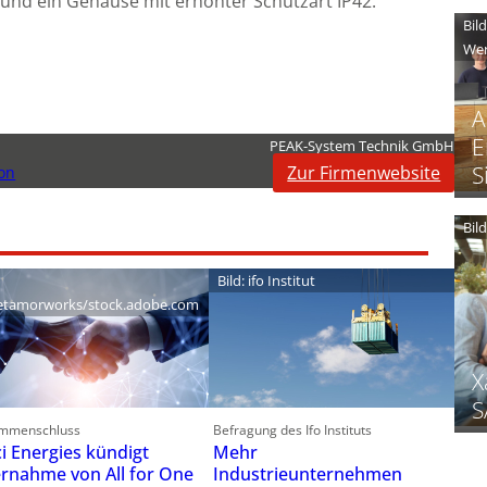
n und ein Gehäuse mit erhöhter Schutzart IP42.
Bil
Wer
A
E
PEAK-System Technik GmbH
S
Zur Firmenwebsite
on
Bil
Bild: ifo Institut
tamorworks/stock.adobe.com
X
S
mmenschluss
Befragung des Ifo Instituts
ci Energies kündigt
Mehr
rnahme von All for One
Industrieunternehmen