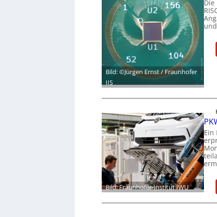
Die
RIS
Ang
und
Bild: ©Jürgen Ernst / Fraunhofer
IIS
PKW
Ein
erp
Mon
tei
ermö
Bild: Fraunhofer-Institut IWU