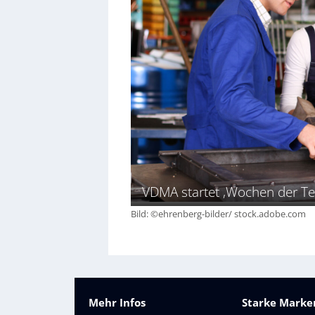
VDMA startet ‚Wochen der Te
Bild: ©ehrenberg-bilder/ stock.adobe.com
Mehr Infos
Starke Marken