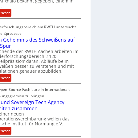
Mixhalo bekannt gegeben, einem in
a
…
r
:
erlesen
i
D
a
e
G
erforschungsbereich am RWTH untersucht
e
l
eißprozesse
p
e
 Geheimnis des Schweißens auf
L
n
 Spur
ü
z
schende der RWTH Aachen arbeiten im
b
w
erforschungsbereich ‚1120
e
eilpräzision‘ daran, Abläufe beim
i
r
eißen besser zu verstehen und mit
r
lationen genauer abzubilden.
n
d
i
:
erlesen
A
m
D
r
m
pen-Source-Fachleute in internationale
e
e
t
m
ungsgremien zu bringen
a
M
G
 und Sovereign Tech Agency
V
i
e
eiten zusammen
i
x
h
einer neuen
c
h
erationsvereinbarung wollen das
e
e
sche Institut für Normung e.V.
a
i
P
l
m
:
erlesen
r
o
n
D
e