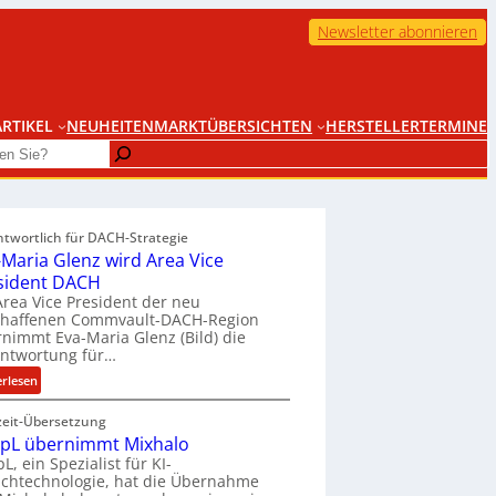
Newsletter abonnieren
RTIKEL
NEUHEITEN
MARKTÜBERSICHTEN
HERSTELLER
TERMINE
ntwortlich für DACH-Strategie
-Maria Glenz wird Area Vice
sident DACH
Area Vice President der neu
chaffenen Commvault-DACH-Region
nimmt Eva-Maria Glenz (Bild) die
antwortung für…
:
erlesen
E
zeit-Übersetzung
v
pL übernimmt Mixhalo
a
L, ein Spezialist für KI-
-
chtechnologie, hat die Übernahme
M