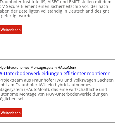
 Fraunhofer-Institute IIS, AISEC und EMFT stellen mit dem
n
C-V-Secure-Element einen Sicherheitschip vor, der nach
m
e
g
aben der Beteiligten vollständig in Deutschland designt
K
t
s
 gefertigt wurde.
I
G
a
-
e
n
:
Weiterlesen
E
s
g
F
i
c
e
r
n
h
b
a
s
ä
o
u
a
f
t
n
t
t
z
h
z
s
Hybrid-autonomes Montagesystem HAutoMont
u
o
-Unterbodenverkleidungen effizienter montieren
i
e
m
f
n
i
 Projektteam aus Fraunhofer IWU und Volkswagen Sachsen
C
robt am Fraunhofer IWU ein hybrid-autonomes
e
U
n
y
tagesystem (HAutoMont), das eine wirtschaftliche und
r
n
h
b
lautonome Montage von PKW-Unterbodenverkleidungen
-
t
e
glichen soll.
e
I
e
i
r
n
r
t
R
:
Weiterlesen
s
n
f
e
P
t
e
ü
s
K
i
h
r
i
W