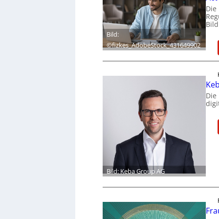
Die
Reg
Bil
Bild:
©fizkes_AdobeStock_431649902
Keb
Die
dig
Bild: Keba Group AG
Fra