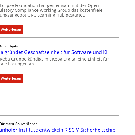
i
 Eclipse Foundation hat gemeinsam mit der Open
e
ulatory Compliance Working Group das kostenfreie
dungsangebot ORC Learning Hub gestartet.
f
e
r
:
Weiterlesen
t
N
a
e
Keba Digital
k
u
a gründet Geschäftseinheit für Software und KI
t
e
 Keba Gruppe kündigt mit Keba Digital eine Einheit für
u
s
itale Lösungen an.
e
W
l
e
l
:
Weiterlesen
i
e
K
t
Z
e
e
a
b
r
h
a
b
l
g
i
e
r
l
n
ü
Für mehr Souveränität
d
z
n
unhofer-Institute entwickeln RISC-V-Sicherheitschip
u
u
d