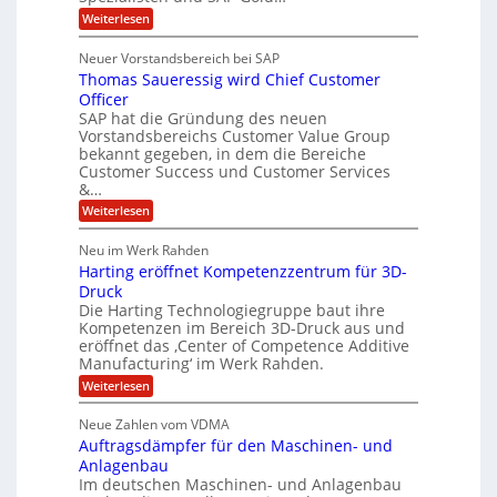
F
i
s
:
t
Weiterlesen
t
S
t
A
y
C
l
s
J
Neuer Vorstandsbereich bei SAP
T
l
y
u
Thomas Saueressig wird Chief Customer
f
s
O
l
o
t
Officer
&
r
e
i
SAP hat die Gründung des neuen
O
V
m
Vorstandsbereichs Customer Value Group
a
n
S
P
bekannt gegeben, in dem die Bereiche
H
e
t
S
Customer Success und Customer Services
G
e
u
&…
r
l
a
b
o
l
:
l
Weiterlesen
u
a
e
T
e
p
r
h
r
Neu im Werk Rahden
ü
i
s
o
h
b
n
Harting eröffnet Kompetenzzentrum für 3D-
m
E
e
V
ä
a
Druck
n
r
e
s
l
Die Harting Technologiegruppe baut ihre
n
r
g
S
t
Kompetenzen im Bereich 3D-Druck aus und
i
s
a
i
m
eröffnet das ‚Center of Competence Additive
i
6
u
n
m
o
Manufacturing‘ im Werk Rahden.
e
5
t
n
e
r
:
Weiterlesen
M
A
3
e
H
e
p
.
i
s
a
s
r
2
Neue Zahlen vom VDMA
s
r
l
o
i
i
Auftragsdämpfer für den Maschinen- und
t
l
l
g
i
n
Anlagenbau
u
i
w
n
Im deutschen Maschinen- und Anlagenbau
t
g
i
g
o