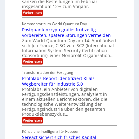
sanken die Bestellungen im Februar
r
f
e
n
insgesamt um 12% zum Vorjahr.
d
r
ü
C
e
ö
:
Weiterlesen
r
h
f
A
n
i
E
f
u
U
Kommentar zum World Quantum Day
e
n
f
M
f
S
Postquantenkryptografie: frühzeitig
e
t
E
C
t
r
-
vorbereiten, spätere Störungen vermeiden
u
A
K
a
Zum World Quantum Day am 14. April äußert
D
s
o
g
u
sich Jon France, CISO von ISC2 (International
t
o
m
s
n
Information System Security Certification
o
p
d
l
m
Consortium), einer Nonprofit-Organisation…
e
d
ä
l
e
t
m
:
L
Weiterlesen
r
e
a
p
P
a
O
n
f
o
r
ff
Transformation der Fertigung
z
e
t
s
i
z
r
Protolabs-Report identifiziert KI als
t
e
c
e
f
q
Wegbereiter für Industrie 5.0
e
i
n
ü
u
Protolabs, ein Anbieter von digitalen
r
t
r
n
a
Fertigungsdienstleistungen, analysiert in
r
d
n
a
einem aktuellen Bericht Faktoren, die die
u
e
t
m
m
n
technologische Weiterentwicklung der
e
f
M
e
Fertigungsindustrie über den gesamten
n
ü
a
k
Produktlebenszyklus…
r
r
s
r
:
Weiterlesen
i
3
c
y
P
D
h
k
p
r
-
i
t
Künstliche Intelligenz für Roboter
a
o
D
n
o
Sereact sichert sich frisches Kapital
t
r
e