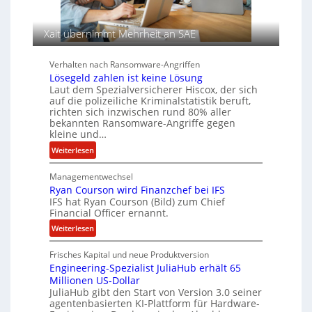
a
h
n
u
A
f
g
Xait übernimmt Mehrheit an SAE
d
e
e
n
Verhalten nach Ransomware-Angriffen
r
c
Lösegeld zahlen ist keine Lösung
S
y
Laut dem Spezialversicherer Hiscox, der sich
p
a
auf die polizeiliche Kriminalstatistik beruft,
u
r
richten sich inzwischen rund 80% aller
r
b
bekannten Ransomware-Angriffe gegen
kleine und…
e
i
:
Weiterlesen
t
L
e
Managementwechsel
ö
n
Ryan Courson wird Finanzchef bei IFS
s
IFS hat Ryan Courson (Bild) zum Chief
z
e
Financial Officer ernannt.
u
g
s
:
Weiterlesen
e
a
R
l
m
Frisches Kapital und neue Produktversion
y
d
Engineering-Spezialist JuliaHub erhält 65
m
a
z
Millionen US-Dollar
e
n
a
JuliaHub gibt den Start von Version 3.0 seiner
n
C
h
agentenbasierten KI-Plattform für Hardware-
o
l