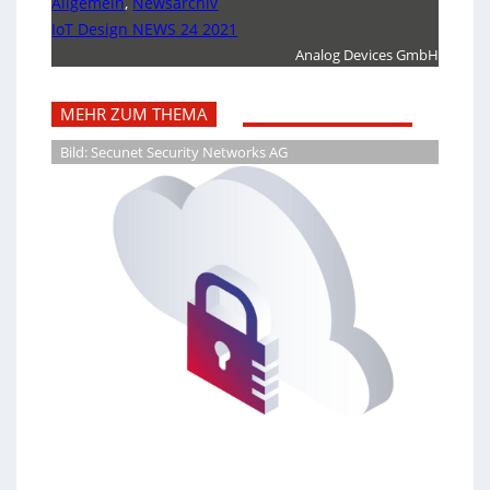
Allgemein
,
Newsarchiv
IoT Design NEWS 24 2021
Analog Devices GmbH
MEHR ZUM THEMA
Bild: Secunet Security Networks AG