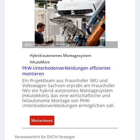
u
t
t
n
f
h
ü
o
r
f
S
e
o
r
f
Bild: Fraunhofer-Institut IWU
-
t
I
Hybrid-autonomes Montagesystem
w
n
HAutoMont
a
PKW-Unterbodenverkleidungen effizienter
s
r
montieren
t
e
Ein Projektteam aus Fraunhofer IWU und
i
u
Volkswagen Sachsen erprobt am Fraunhofer
t
n
IWU ein hybrid-autonomes Montagesystem
u
(HAutoMont), das eine wirtschaftliche und
d
teilautonome Montage von PKW-
t
K
Unterbodenverkleidungen ermöglichen soll.
e
I
e
:
Weiterlesen
n
P
t
K
w
Verantwortlich für DACH-Strategie
W