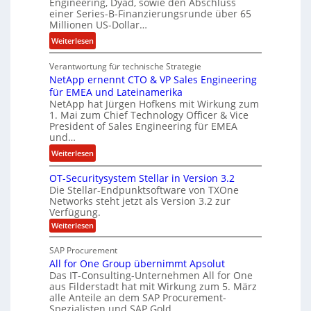
Engineering, Dyad, sowie den Abschluss
u
e
einer Series-B-Finanzierungsrunde über 65
r
n
Millionen US-Dollar…
s
i
:
Weiterlesen
o
s
E
n
t
Verantwortung für technische Strategie
n
w
k
NetApp ernennt CTO & VP Sales Engineering
g
i
e
für EMEA und Lateinamerika
i
r
i
NetApp hat Jürgen Hofkens mit Wirkung zum
n
d
1. Mai zum Chief Technology Officer & Vice
n
e
President of Sales Engineering für EMEA
F
e
e
und…
i
L
r
:
Weiterlesen
n
ö
i
N
a
s
n
OT-Securitysystem Stellar in Version 3.2
e
n
u
g
Die Stellar-Endpunktsoftware von TXOne
t
z
n
-
Networks steht jetzt als Version 3.2 zur
A
c
g
Verfügung.
S
p
h
p
:
Weiterlesen
p
e
O
e
T
e
f
SAP Procurement
z
-
r
b
All for One Group übernimmt Apsolut
S
i
n
e
e
Das IT-Consulting-Unternehmen All for One
a
c
e
aus Filderstadt hat mit Wirkung zum 5. März
i
l
u
alle Anteile an dem SAP Procurement-
n
I
r
i
Spezialisten und SAP Gold…
n