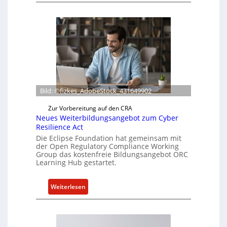
o
x
l
i
e
f
e
r
Bild: ©fizkes_AdobeStock_431649902
t
a
Zur Vorbereitung auf den CRA
k
Neues Weiterbildungsangebot zum Cyber
Resilience Act
t
Die Eclipse Foundation hat gemeinsam mit
u
der Open Regulatory Compliance Working
e
Group das kostenfreie Bildungsangebot ORC
l
Learning Hub gestartet.
l
e
:
Weiterlesen
Z
N
a
e
h
u
l