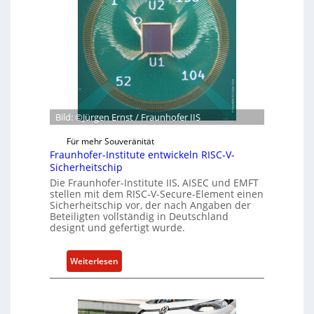
r
t
r
n
z
ü
e
u
n
h
m
d
m
C
e
e
y
t
n
b
G
e
e
Bild: ©Jürgen Ernst / Fraunhofer IIS
r
s
Für mehr Souveränität
R
c
Fraunhofer-Institute entwickeln RISC-V-
e
h
Sicherheitschip
s
ä
Die Fraunhofer-Institute IIS, AISEC und EMFT
i
f
stellen mit dem RISC-V-Secure-Element einen
l
t
Sicherheitschip vor, der nach Angaben der
Beteiligten vollständig in Deutschland
i
s
designt und gefertigt wurde.
e
e
n
i
:
Weiterlesen
c
n
F
e
h
r
A
e
a
c
i