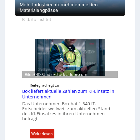
Mehr Industrieunternehmen melden
Materialengpässe
Bild: ifo Institut
Bild: ©JD Studio/stock.adobe.com
Reifegrad legt zu
Box liefert aktuelle Zahlen zum KI-Einsatz in
Unternehmen
Das Unternehmen Box hat 1.640 IT-
Entscheider weltweit zum aktuellen Stand
des KI-Einsatzes in ihren Unternehmen
befragt.
:
Weiterlesen
B