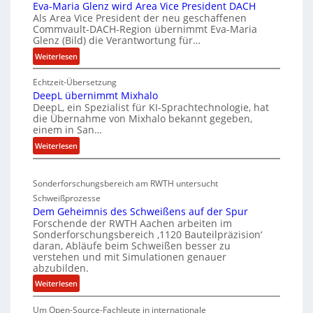
i
Eva-Maria Glenz wird Area Vice President DACH
-
c
Als Area Vice President der neu geschaffenen
Commvault-DACH-Region übernimmt Eva-Maria
U
k
Glenz (Bild) die Verantwortung für…
n
e
:
Weiterlesen
t
l
E
e
n
Echtzeit-Übersetzung
v
r
R
DeepL übernimmt Mixhalo
a
b
I
DeepL, ein Spezialist für KI-Sprachtechnologie, hat
-
o
S
die Übernahme von Mixhalo bekannt gegeben,
M
einem in San…
d
C
a
:
Weiterlesen
e
-
r
D
n
V
i
e
a
v
-
Sonderforschungsbereich am RWTH untersucht
e
G
e
S
Schweißprozesse
p
l
r
i
Dem Geheimnis des Schweißens auf der Spur
L
e
k
c
Forschende der RWTH Aachen arbeiten im
ü
n
Sonderforschungsbereich ‚1120 Bauteilpräzision‘
l
h
b
z
daran, Abläufe beim Schweißen besser zu
e
e
e
w
verstehen und mit Simulationen genauer
i
r
r
abzubilden.
i
n
d
h
r
:
Weiterlesen
i
u
e
d
D
m
n
A
i
Um Open-Source-Fachleute in internationale
e