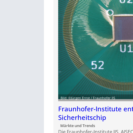
Bild: ©Jürgen Ernst / Fraunhofer IIS
Fraunhofer-Institute en
Sicherheitschip
Märkte und Trends
Die Fraunhofer-Institute IIS, AIS