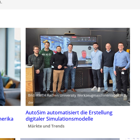
.
Bild: RWTH Aachen University Werkzeugmaschinenlabor WZL
der
AutoSim automatisiert die Erstellung
merika
digitaler Simulationsmodelle
Märkte und Trends