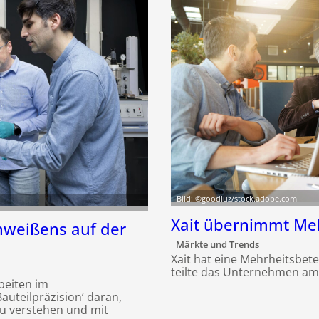
Bild: ©goodluz/stock.adobe.com
Xait übernimmt Meh
weißens auf der
Märkte und Trends
Xait hat eine Mehrheitsbet
teilte das Unternehmen am 
beiten im
uteilpräzision‘ daran,
u verstehen und mit