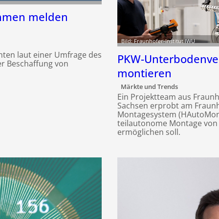
ehmen melden
Bild: Fraunhofer-Institut IWU
en laut einer Umfrage des
PKW-Unterbodenverk
der Beschaffung von
montieren
Märkte und Trends
Ein Projektteam aus Fraun
Sachsen erprobt am Fraun
Montagesystem (HAutoMont)
teilautonome Montage von
ermöglichen soll.