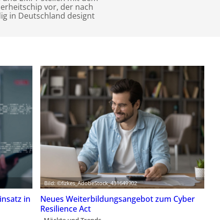
erheitschip vor, der nach
dig in Deutschland designt
Bild: ©fizkes_AdobeStock_431649902
insatz in
Neues Weiterbildungsangebot zum Cyber
Resilience Act