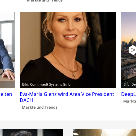
Märkte und Trends
Bild: Commvault Systems Gmbh
Bild: D
eiten
Eva-Maria Glenz wird Area Vice President
DeepL
DACH
Märkte
Märkte und Trends