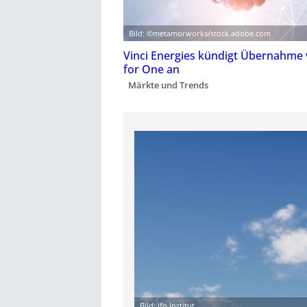
Bild: ©metamorworks/stock.adobe.com
Vinci Energies kündigt Übernahme 
for One an
Märkte und Trends
Bild: ifo Institut