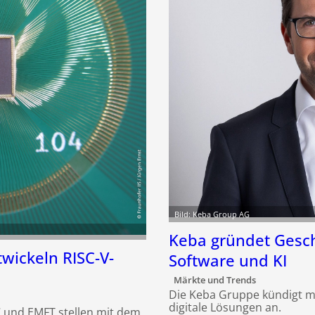
Bild: Keba Group AG
Keba gründet Gesch
twickeln RISC-V-
Software und KI
Märkte und Trends
Die Keba Gruppe kündigt mit
digitale Lösungen an.
EC und EMFT stellen mit dem