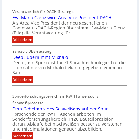
Verantwortlich für DACH-Strategie
Eva-Maria Glenz wird Area Vice President DACH
Als Area Vice President der neu geschaffenen
Commvault-DACH-Region übernimmt Eva-Maria Glenz
(Bild) die Verantwortung für…
:
Weiterlesen
E
Echtzeit-Übersetzung
v
DeepL übernimmt Mixhalo
a
DeepL, ein Spezialist für KI-Sprachtechnologie, hat die
-
Übernahme von Mixhalo bekannt gegeben, einem in
M
San…
a
:
Weiterlesen
r
D
i
e
a
Sonderforschungsbereich am RWTH untersucht
e
G
Schweißprozesse
p
l
Dem Geheimnis des Schweißens auf der Spur
L
e
Forschende der RWTH Aachen arbeiten im
ü
n
Sonderforschungsbereich ‚1120 Bauteilpräzision‘
b
z
daran, Abläufe beim Schweißen besser zu verstehen
e
w
und mit Simulationen genauer abzubilden.
r
i
:
Weiterlesen
n