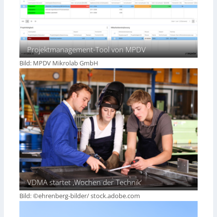
Projektmanagement-Tool von MPDV
Bild: MPDV Mikrolab GmbH
VDMA startet ‚Wochen der Technik‘
Bild: ©ehrenberg-bilder/ stock.adobe.com