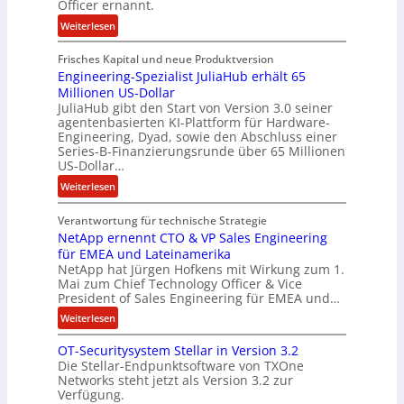
Officer ernannt.
n
g
:
Weiterlesen
e
R
l
Frisches Kapital und neue Produktversion
y
d
Engineering-Spezialist JuliaHub erhält 65
a
z
Millionen US-Dollar
n
a
JuliaHub gibt den Start von Version 3.0 seiner
C
h
agentenbasierten KI-Plattform für Hardware-
o
l
Engineering, Dyad, sowie den Abschluss einer
u
e
Series-B-Finanzierungsrunde über 65 Millionen
r
n
US-Dollar…
s
i
:
Weiterlesen
o
s
E
n
t
Verantwortung für technische Strategie
n
w
k
NetApp ernennt CTO & VP Sales Engineering
g
i
e
für EMEA und Lateinamerika
i
r
i
NetApp hat Jürgen Hofkens mit Wirkung zum 1.
n
d
Mai zum Chief Technology Officer & Vice
n
e
President of Sales Engineering für EMEA und…
F
e
e
i
L
:
Weiterlesen
r
n
ö
N
i
OT-Securitysystem Stellar in Version 3.2
a
s
e
n
Die Stellar-Endpunktsoftware von TXOne
n
u
t
g
Networks steht jetzt als Version 3.2 zur
z
n
A
-
Verfügung.
c
g
p