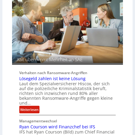
s
c
a
h
u
A
f
g
d
e
e
n
r
c
S
y
p
a
u
r
Xait übernimmt Mehrheit an SAE
r
b
e
Verhalten nach Ransomware-Angriffen
i
Lösegeld zahlen ist keine Lösung
t
Laut dem Spezialversicherer Hiscox, der sich
e
auf die polizeiliche Kriminalstatistik beruft,
n
richten sich inzwischen rund 80% aller
z
bekannten Ransomware-Angriffe gegen kleine
u
und…
s
:
Weiterlesen
a
L
m
Managementwechsel
ö
m
Ryan Courson wird Finanzchef bei IFS
s
e
IFS hat Ryan Courson (Bild) zum Chief Financial
e