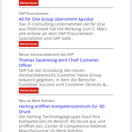
S
:
Weiterlesen
h
p
O
p
e
T
e
e
SAP Procurement
-
f
r
z
All for One Group übernimmt Apsolut
S
b
n
e
Das IT-Consulting-Unternehmen All for One
i
e
c
e
aus Filderstadt hat mit Wirkung zum 5. März
a
u
alle Anteile an dem SAP Procurement-
i
n
l
r
Spezialisten und SAP Gold…
I
n
i
i
:
t
Weiterlesen
F
t
s
A
y
S
C
t
l
s
Neuer Vorstandsbereich bei SAP
T
l
y
J
Thomas Saueressig wird Chief Customer
f
s
O
u
o
t
Officer
&
r
e
l
SAP hat die Gründung des neuen
O
V
m
i
Vorstandsbereichs Customer Value Group
n
S
P
bekannt gegeben, in dem die Bereiche
a
e
t
S
Customer Success und Customer Services &…
G
e
H
r
l
a
:
Weiterlesen
u
o
l
T
l
b
u
a
h
Neu im Werk Rahden
e
p
r
e
o
ü
i
Harting eröffnet Kompetenzzentrum für 3D-
s
m
r
b
n
a
Druck
E
h
e
V
s
Die Harting Technologiegruppe baut ihre
n
r
e
S
ä
Kompetenzen im Bereich 3D-Druck aus und
n
r
g
a
l
eröffnet das ‚Center of Competence Additive
i
s
u
i
t
m
Manufacturing‘ im Werk Rahden.
i
e