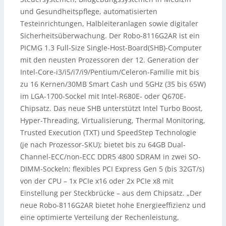
und Gesundheitspflege, automatisierten
Testeinrichtungen, Halbleiteranlagen sowie digitaler
Sicherheitsüberwachung. Der Robo-8116G2AR ist ein
PICMG 1.3 Full-Size Single-Host-Board(SHB)-Computer
mit den neusten Prozessoren der 12. Generation der
Intel-Core-i3/i5/i7/i9/Pentium/Celeron-Familie mit bis
zu 16 Kernen/30MB Smart Cash und 5GHz (35 bis 65W)
im LGA-1700-Sockel mit Intel-R680E- oder Q670E-
Chipsatz. Das neue SHB unterstützt Intel Turbo Boost,
Hyper-Threading, Virtualisierung, Thermal Monitoring,
Trusted Execution (TXT) und SpeedStep Technologie
(je nach Prozessor-SKU); bietet bis zu 64GB Dual-
Channel-ECC/non-ECC DDR5 4800 SDRAM in zwei SO-
DIMM-Sockeln; flexibles PCI Express Gen 5 (bis 32GT/s)
von der CPU – 1x PCIe x16 oder 2x PCIe x8 mit
Einstellung per Steckbrücke – aus dem Chipsatz. „Der
neue Robo-8116G2AR bietet hohe Energieeffizienz und
eine optimierte Verteilung der Rechenleistung,