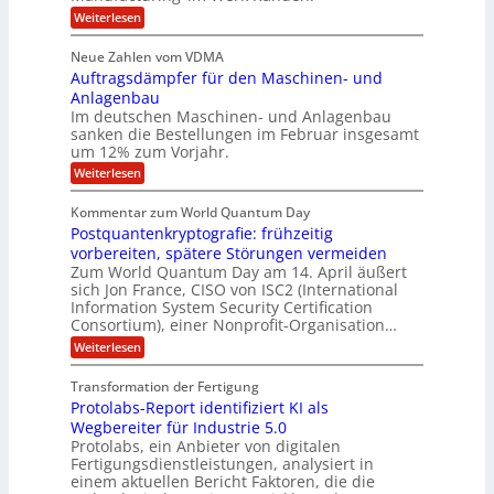
n
m
o
r
6
:
Weiterlesen
t
n
e
e
H
5
A
3
s
a
e
p
Neue Zahlen vom VDMA
.
M
s
r
s
r
2
i
Auftragsdämpfer für den Maschinen- und
i
t
o
g
i
i
Anlagenbau
l
l
w
n
n
Im deutschen Maschinen- und Anlagenbau
u
l
i
g
sanken die Bestellungen im Februar insgesamt
t
g
r
e
i
um 12% zum Vorjahr.
d
f
r
o
C
ö
:
Weiterlesen
ü
n
h
f
A
r
i
f
e
u
Kommentar zum World Quantum Day
e
n
E
f
n
f
Postquantenkryptografie: frühzeitig
e
t
M
C
U
t
r
vorbereiten, spätere Störungen vermeiden
E
u
K
a
S
Zum World Quantum Day am 14. April äußert
s
o
g
A
-
sich Jon France, CISO von ISC2 (International
t
m
s
u
Information System Security Certification
o
D
p
d
m
n
Consortium), einer Nonprofit-Organisation…
e
ä
o
e
t
m
d
:
Weiterlesen
l
r
e
p
P
L
O
l
n
f
o
ff
a
Transformation der Fertigung
z
e
a
s
i
z
r
Protolabs-Report identifiziert KI als
t
t
r
c
e
f
q
Wegbereiter für Industrie 5.0
e
e
n
ü
u
Protolabs, ein Anbieter von digitalen
r
i
t
r
a
Fertigungsdienstleistungen, analysiert in
r
d
n
n
einem aktuellen Bericht Faktoren, die die
u
e
t
a