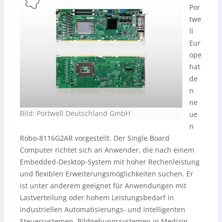
Por
twe
ll
Eur
ope
hat
de
n
ne
Bild: Portwell Deutschland GmbH
ue
n
Robo-8116G2AR vorgestellt. Der Single Board
Computer richtet sich an Anwender, die nach einem
Embedded-Desktop-System mit hoher Rechenleistung
und flexiblen Erweiterungsmöglichkeiten suchen. Er
ist unter anderem geeignet für Anwendungen mit
Lastverteilung oder hohem Leistungsbedarf in
industriellen Automatisierungs- und intelligenten
Steuersystemen, Bildgebungssystemen in Medizin