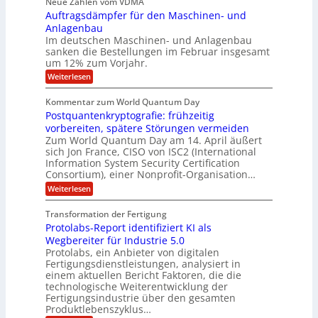
p
Neue Zahlen vom VDMA
.
M
s
r
s
r
2
i
Auftragsdämpfer für den Maschinen- und
i
t
o
g
i
i
Anlagenbau
l
l
w
n
n
Im deutschen Maschinen- und Anlagenbau
u
l
i
g
sanken die Bestellungen im Februar insgesamt
t
g
r
e
i
um 12% zum Vorjahr.
d
f
r
o
C
ö
:
Weiterlesen
ü
n
h
f
A
r
i
f
e
u
Kommentar zum World Quantum Day
e
n
E
f
n
f
Postquantenkryptografie: frühzeitig
e
t
M
C
U
t
r
vorbereiten, spätere Störungen vermeiden
E
u
K
a
S
Zum World Quantum Day am 14. April äußert
s
o
g
A
-
sich Jon France, CISO von ISC2 (International
t
m
s
u
Information System Security Certification
o
D
p
d
m
n
Consortium), einer Nonprofit-Organisation…
e
ä
o
e
t
m
d
:
Weiterlesen
l
r
e
p
P
L
O
l
n
f
o
ff
a
Transformation der Fertigung
z
e
a
s
i
z
r
Protolabs-Report identifiziert KI als
t
t
r
c
e
f
q
Wegbereiter für Industrie 5.0
e
e
n
ü
u
Protolabs, ein Anbieter von digitalen
r
i
t
r
a
Fertigungsdienstleistungen, analysiert in
r
d
n
n
einem aktuellen Bericht Faktoren, die die
u
e
t
a
m
n
technologische Weiterentwicklung der
e
f
m
M
Fertigungsindustrie über den gesamten
n
ü
a
k
e
Produktlebenszyklus…
r
s
r