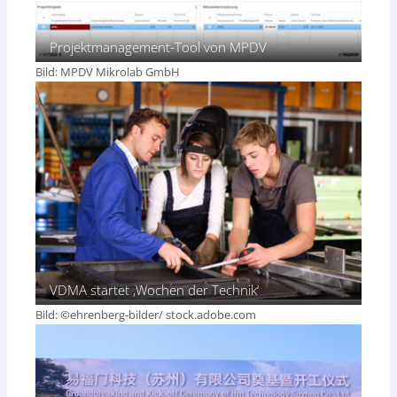
Projektmanagement-Tool von MPDV
Bild: MPDV Mikrolab GmbH
VDMA startet ‚Wochen der Technik‘
Bild: ©ehrenberg-bilder/ stock.adobe.com