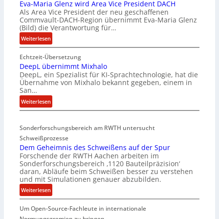
Eva-Maria Glenz wird Area Vice President DACH
Als Area Vice President der neu geschaffenen
Commvault-DACH-Region übernimmt Eva-Maria Glenz
(Bild) die Verantwortung für…
:
Weiterlesen
E
Echtzeit-Übersetzung
v
DeepL übernimmt Mixhalo
a
DeepL, ein Spezialist für KI-Sprachtechnologie, hat die
-
Übernahme von Mixhalo bekannt gegeben, einem in
M
San…
a
:
Weiterlesen
r
D
i
e
a
Sonderforschungsbereich am RWTH untersucht
e
G
Schweißprozesse
p
l
Dem Geheimnis des Schweißens auf der Spur
L
e
Forschende der RWTH Aachen arbeiten im
ü
n
Sonderforschungsbereich ‚1120 Bauteilpräzision‘
b
z
daran, Abläufe beim Schweißen besser zu verstehen
e
w
und mit Simulationen genauer abzubilden.
r
i
:
Weiterlesen
n
r
D
i
d
Um Open-Source-Fachleute in internationale
e
m
A
m
Normungsgremien zu bringen