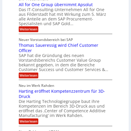
-
f
r
z
All for One Group übernimmt Apsolut
S
b
n
e
Das IT-Consulting-Unternehmen All for One
i
e
c
e
aus Filderstadt hat mit Wirkung zum 5. März
a
u
alle Anteile an dem SAP Procurement-
i
n
l
r
Spezialisten und SAP Gold…
I
n
i
i
:
t
Weiterlesen
F
t
s
A
y
S
C
t
l
s
Neuer Vorstandsbereich bei SAP
T
l
y
J
Thomas Saueressig wird Chief Customer
f
s
O
u
o
t
Officer
&
r
e
l
SAP hat die Gründung des neuen
O
V
m
i
Vorstandsbereichs Customer Value Group
n
S
P
bekannt gegeben, in dem die Bereiche
a
e
t
S
Customer Success und Customer Services &…
G
e
H
r
l
a
:
Weiterlesen
u
o
l
T
l
b
u
a
h
Neu im Werk Rahden
e
p
r
e
o
ü
i
Harting eröffnet Kompetenzzentrum für 3D-
s
m
r
b
n
a
Druck
E
h
e
V
s
Die Harting Technologiegruppe baut ihre
n
r
e
S
ä
Kompetenzen im Bereich 3D-Druck aus und
n
r
g
a
l
eröffnet das ‚Center of Competence Additive
i
s
u
i
t
m
Manufacturing‘ im Werk Rahden.
i
e
n
m
o
r
6
:
Weiterlesen
t
n
e
e
H
5
A
3
s
a
e