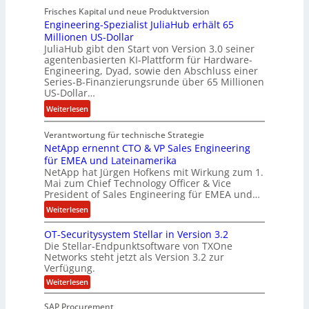
Frisches Kapital und neue Produktversion
y
d
Engineering-Spezialist JuliaHub erhält 65
a
z
Millionen US-Dollar
n
a
JuliaHub gibt den Start von Version 3.0 seiner
C
h
agentenbasierten KI-Plattform für Hardware-
o
l
Engineering, Dyad, sowie den Abschluss einer
u
e
Series-B-Finanzierungsrunde über 65 Millionen
r
n
US-Dollar…
s
i
:
Weiterlesen
o
s
E
n
t
Verantwortung für technische Strategie
n
w
k
NetApp ernennt CTO & VP Sales Engineering
g
i
e
für EMEA und Lateinamerika
i
r
i
NetApp hat Jürgen Hofkens mit Wirkung zum 1.
n
d
Mai zum Chief Technology Officer & Vice
n
e
President of Sales Engineering für EMEA und…
F
e
e
i
L
:
Weiterlesen
r
n
ö
N
i
OT-Securitysystem Stellar in Version 3.2
a
s
e
n
Die Stellar-Endpunktsoftware von TXOne
n
u
t
g
Networks steht jetzt als Version 3.2 zur
z
n
A
-
Verfügung.
c
g
p
S
:
Weiterlesen
h
p
O
p
e
T
e
e
SAP Procurement