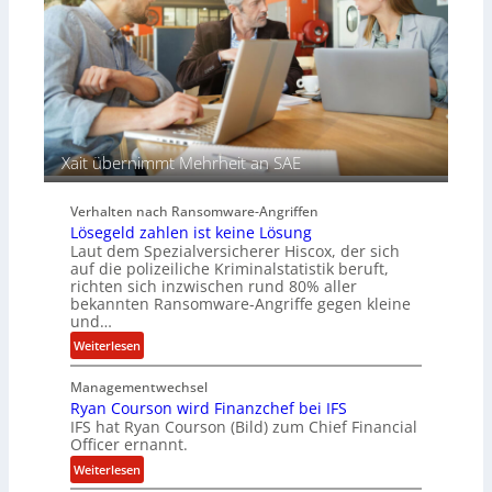
u
A
f
g
d
e
e
n
r
c
S
y
p
a
u
r
Xait übernimmt Mehrheit an SAE
r
b
e
Verhalten nach Ransomware-Angriffen
i
Lösegeld zahlen ist keine Lösung
t
Laut dem Spezialversicherer Hiscox, der sich
e
auf die polizeiliche Kriminalstatistik beruft,
n
richten sich inzwischen rund 80% aller
z
bekannten Ransomware-Angriffe gegen kleine
u
und…
s
:
Weiterlesen
a
L
m
Managementwechsel
ö
m
Ryan Courson wird Finanzchef bei IFS
s
e
IFS hat Ryan Courson (Bild) zum Chief Financial
e
Officer ernannt.
n
g
:
Weiterlesen
e
R
l