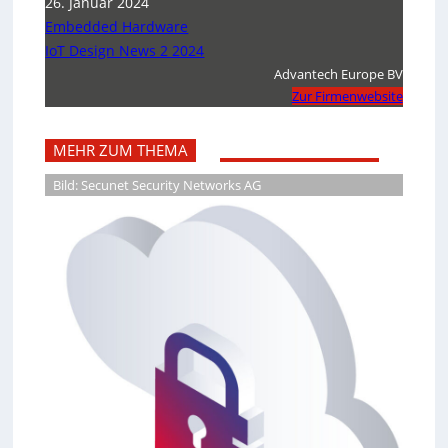
26. Januar 2024
Embedded Hardware
IoT Design News 2 2024
Advantech Europe BV
Zur Firmenwebsite
MEHR ZUM THEMA
Bild: Secunet Security Networks AG