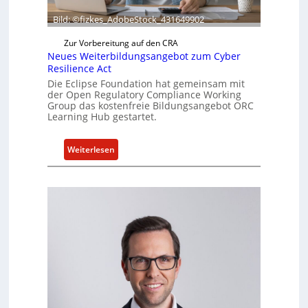
a
k
Bild: ©fizkes_AdobeStock_431649902
t
Zur Vorbereitung auf den CRA
u
Neues Weiterbildungsangebot zum Cyber
e
Resilience Act
l
Die Eclipse Foundation hat gemeinsam mit
l
der Open Regulatory Compliance Working
e
Group das kostenfreie Bildungsangebot ORC
Learning Hub gestartet.
Z
a
h
:
Weiterlesen
l
N
e
e
n
u
z
e
u
s
m
W
K
e
I
i
-
t
E
e
i
r