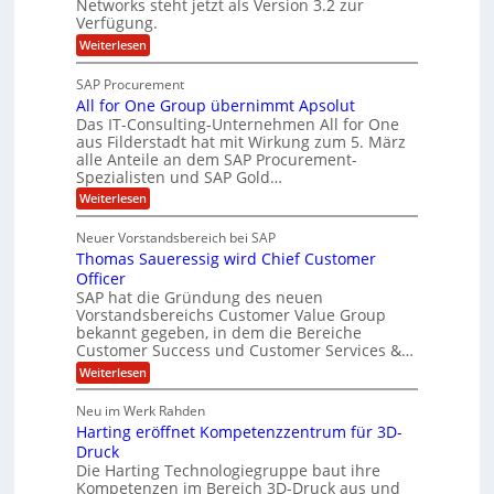
-
Networks steht jetzt als Version 3.2 zur
A
c
g
Verfügung.
S
p
h
p
:
Weiterlesen
p
e
O
e
T
e
f
SAP Procurement
z
-
r
b
All for One Group übernimmt Apsolut
S
i
n
e
e
Das IT-Consulting-Unternehmen All for One
a
c
e
aus Filderstadt hat mit Wirkung zum 5. März
i
l
u
alle Anteile an dem SAP Procurement-
n
I
r
i
Spezialisten und SAP Gold…
n
F
i
s
:
t
Weiterlesen
t
S
t
A
y
C
l
s
J
Neuer Vorstandsbereich bei SAP
T
l
y
u
Thomas Saueressig wird Chief Customer
f
s
O
l
o
t
Officer
&
r
e
i
SAP hat die Gründung des neuen
O
V
m
Vorstandsbereichs Customer Value Group
a
n
S
P
bekannt gegeben, in dem die Bereiche
H
e
t
S
Customer Success und Customer Services &…
G
e
u
r
l
a
:
Weiterlesen
b
o
l
T
l
u
a
e
h
Neu im Werk Rahden
e
p
r
o
r
ü
i
Harting eröffnet Kompetenzzentrum für 3D-
s
m
h
b
n
a
Druck
E
e
V
ä
s
Die Harting Technologiegruppe baut ihre
n
r
e
S
l
Kompetenzen im Bereich 3D-Druck aus und
n
r
g