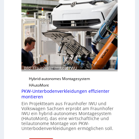
r
u
S
n
o
h
f
o
t
f
w
e
a
r
r
-
e
I
u
n
n
Bild: Fraunhofer-Institut IWU
s
d
t
Hybrid-autonomes Montagesystem
K
i
HAutoMont
I
PKW-Unterbodenverkleidungen effizienter
t
montieren
u
Ein Projektteam aus Fraunhofer IWU und
t
Volkswagen Sachsen erprobt am Fraunhofer
e
IWU ein hybrid-autonomes Montagesystem
e
(HAutoMont), das eine wirtschaftliche und
teilautonome Montage von PKW-
n
Unterbodenverkleidungen ermöglichen soll.
t
w