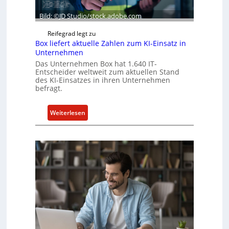
Bild: ©JD Studio/stock.adobe.com
Reifegrad legt zu
Box liefert aktuelle Zahlen zum KI-Einsatz in
Unternehmen
Das Unternehmen Box hat 1.640 IT-
Entscheider weltweit zum aktuellen Stand
des KI-Einsatzes in ihren Unternehmen
befragt.
:
Weiterlesen
B
o
x
l
i
e
f
e
r
t