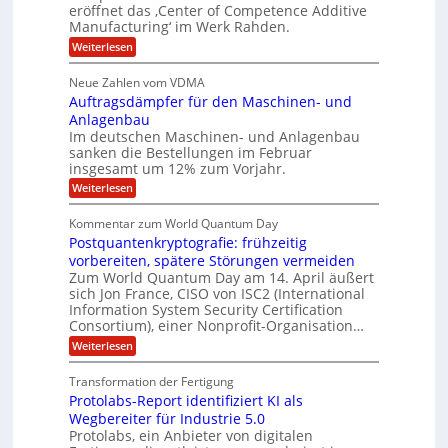
a
t
eröffnet das ‚Center of Competence Additive
i
s
u
i
m
Manufacturing‘ im Werk Rahden.
i
6
e
n
m
o
r
:
Weiterlesen
5
t
n
e
e
H
M
A
3
s
a
e
p
Neue Zahlen vom VDMA
.
s
i
r
s
r
2
i
Auftragsdämpfer für den Maschinen- und
t
l
o
g
i
i
Anlagenbau
l
l
w
n
n
Im deutschen Maschinen- und Anlagenbau
u
i
i
g
sanken die Bestellungen im Februar
t
g
r
e
o
insgesamt um 12% zum Vorjahr.
d
f
r
n
C
ö
:
Weiterlesen
ü
h
e
f
A
r
i
f
u
n
Kommentar zum World Quantum Day
e
n
E
f
U
f
Postquantenkryptografie: frühzeitig
e
t
M
C
t
S
r
vorbereiten, spätere Störungen vermeiden
E
u
K
a
-
Zum World Quantum Day am 14. April äußert
s
o
g
A
sich Jon France, CISO von ISC2 (International
D
t
m
s
u
Information System Security Certification
o
p
o
d
m
n
Consortium), einer Nonprofit-Organisation…
e
ä
l
e
t
m
d
:
Weiterlesen
r
l
e
p
P
L
O
n
f
a
o
ff
a
Transformation der Fertigung
z
e
s
r
i
z
r
Protolabs-Report identifiziert KI als
t
t
c
e
f
q
Wegbereiter für Industrie 5.0
e
e
n
ü
u
Protolabs, ein Anbieter von digitalen
r
i
t
r
a