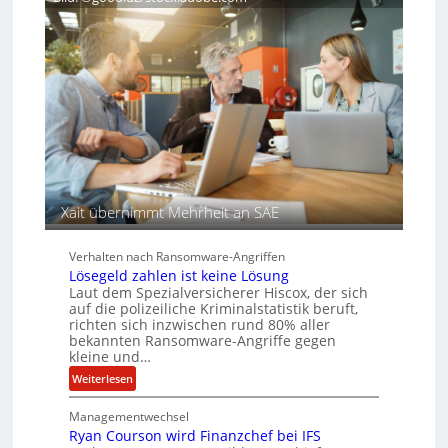
H
e
T
e
n
e
r
s
c
e
a
h
n
u
A
f
g
d
e
e
n
r
c
S
y
p
a
Xait übernimmt Mehrheit an SAE
u
r
r
b
e
Verhalten nach Ransomware-Angriffen
i
Lösegeld zahlen ist keine Lösung
Laut dem Spezialversicherer Hiscox, der sich
t
auf die polizeiliche Kriminalstatistik beruft,
e
richten sich inzwischen rund 80% aller
n
bekannten Ransomware-Angriffe gegen
z
kleine und…
u
:
Weiterlesen
s
L
a
Managementwechsel
ö
m
Ryan Courson wird Finanzchef bei IFS
s
m