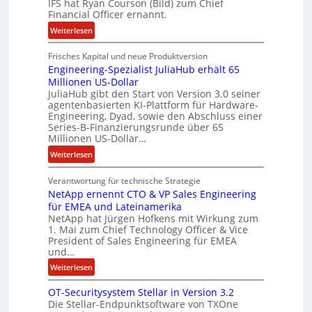
IFS hat Ryan Courson (Bild) zum Chief
e
e
Financial Officer ernannt.
g
n
:
Weiterlesen
e
R
l
Frisches Kapital und neue Produktversion
y
d
Engineering-Spezialist JuliaHub erhält 65
a
z
Millionen US-Dollar
n
a
JuliaHub gibt den Start von Version 3.0 seiner
C
h
agentenbasierten KI-Plattform für Hardware-
o
l
Engineering, Dyad, sowie den Abschluss einer
u
e
Series-B-Finanzierungsrunde über 65
r
n
Millionen US-Dollar…
s
i
:
Weiterlesen
o
s
E
n
t
Verantwortung für technische Strategie
n
w
k
NetApp ernennt CTO & VP Sales Engineering
g
i
e
für EMEA und Lateinamerika
i
r
i
NetApp hat Jürgen Hofkens mit Wirkung zum
n
d
1. Mai zum Chief Technology Officer & Vice
n
e
President of Sales Engineering für EMEA
F
e
e
und…
i
L
r
:
Weiterlesen
n
ö
i
N
a
s
n
OT-Securitysystem Stellar in Version 3.2
e
n
u
g
Die Stellar-Endpunktsoftware von TXOne
t
z
n