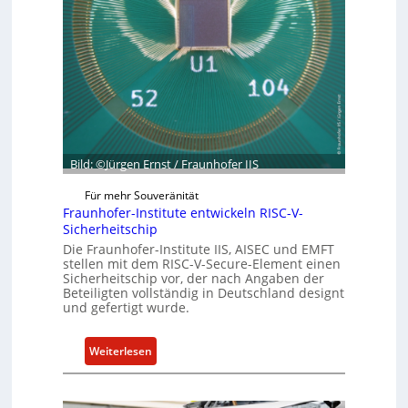
d
e
e
r
t
R
G
e
e
s
s
i
c
l
h
i
ä
Bild: ©Jürgen Ernst / Fraunhofer IIS
e
f
n
Für mehr Souveränität
t
c
Fraunhofer-Institute entwickeln RISC-V-
s
e
Sicherheitschip
e
A
Die Fraunhofer-Institute IIS, AISEC und EMFT
i
c
stellen mit dem RISC-V-Secure-Element einen
n
Sicherheitschip vor, der nach Angaben der
t
Beteiligten vollständig in Deutschland designt
h
und gefertigt wurde.
e
i
:
Weiterlesen
t
F
f
r
ü
a