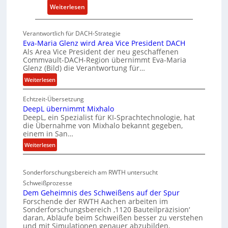
:
Weiterlesen
i
P
c
K
k
Verantwortlich für DACH-Strategie
W
e
Eva-Maria Glenz wird Area Vice President DACH
-
l
Als Area Vice President der neu geschaffenen
Commvault-DACH-Region übernimmt Eva-Maria
U
n
Glenz (Bild) die Verantwortung für…
n
R
:
Weiterlesen
t
I
E
e
S
Echtzeit-Übersetzung
v
r
C
DeepL übernimmt Mixhalo
a
b
-
DeepL, ein Spezialist für KI-Sprachtechnologie, hat
-
o
V
die Übernahme von Mixhalo bekannt gegeben,
M
einem in San…
d
-
a
:
Weiterlesen
e
S
r
D
n
i
i
e
a
v
c
Sonderforschungsbereich am RWTH untersucht
e
G
e
h
Schweißprozesse
p
l
r
e
Dem Geheimnis des Schweißens auf der Spur
L
e
k
r
Forschende der RWTH Aachen arbeiten im
ü
n
Sonderforschungsbereich ‚1120 Bauteilpräzision‘
l
h
b
z
daran, Abläufe beim Schweißen besser zu verstehen
e
e
e
w
und mit Simulationen genauer abzubilden.