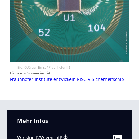
Bild: ©Jürgen Ernst / Fraunhofer IIS
Für mehr Souveränität
Fraunhofer-Institute entwickeln RISC-V-Sicherheitschip
Mehr Infos
Wir sind IVW geprüft!