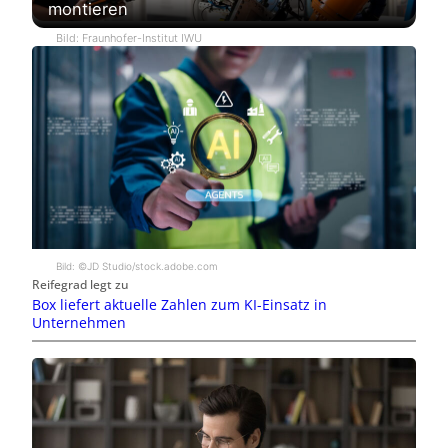
montieren
Bild: Fraunhofer-Institut IWU
Bild: ©JD Studio/stock.adobe.com
Reifegrad legt zu
Box liefert aktuelle Zahlen zum KI-Einsatz in
Unternehmen