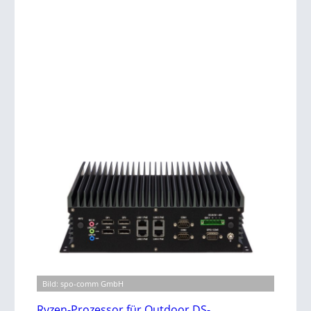
Bild: spo-comm GmbH
Ryzen-Prozessor für Outdoor DS-