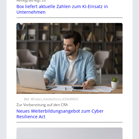
Reifegrad legt zu
Box liefert aktuelle Zahlen zum KI-Einsatz in
Unternehmen
Bild: ©fizkes_AdobeStock_431649902
Zur Vorbereitung auf den CRA
Neues Weiterbildungsangebot zum Cyber
Resilience Act