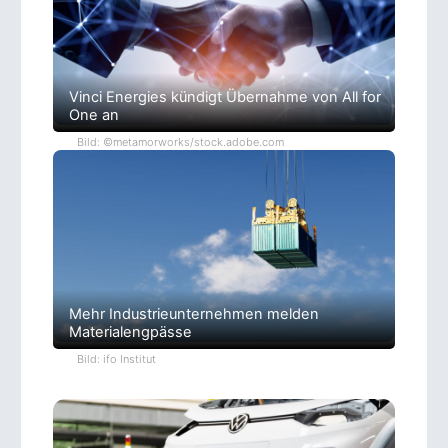
Vinci Energies kündigt Übernahme von All for
One an
Bild: ©metamorworks/stock.adobe.com
Mehr Industrieunternehmen melden
Materialengpässe
Bild: ifo Institut