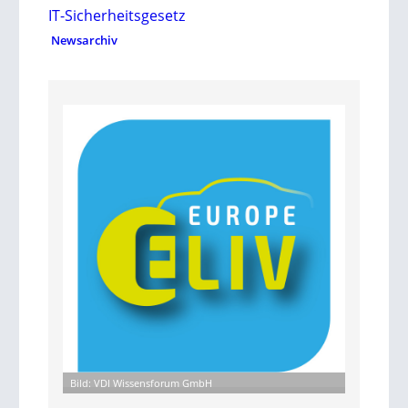
IT-Sicherheitsgesetz
Newsarchiv
Bild: VDI Wissensforum GmbH