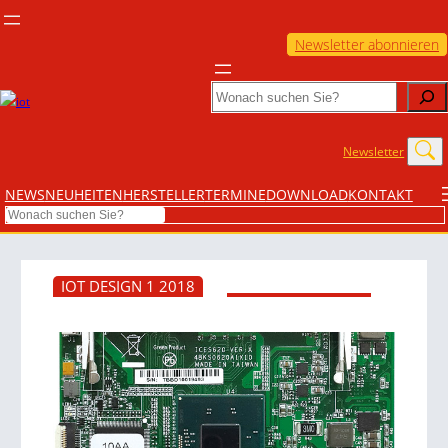
Newsletter abonnieren
Search
Newsletter
NEWS
NEUHEITEN
HERSTELLER
TERMINE
DOWNLOAD
KONTAKT
Search
IOT DESIGN 1 2018