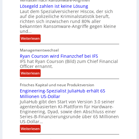
Verhalten nach Ransomware-Angriffen
i
Lösegeld zahlen ist keine Lösung
t
Laut dem Spezialversicherer Hiscox, der sich
e
auf die polizeiliche Kriminalstatistik beruft,
n
richten sich inzwischen rund 80% aller
z
bekannten Ransomware-Angriffe gegen kleine
u
und…
s
:
Weiterlesen
a
L
m
Managementwechsel
ö
m
Ryan Courson wird Finanzchef bei IFS
s
e
IFS hat Ryan Courson (Bild) zum Chief Financial
e
Officer ernannt.
n
g
:
Weiterlesen
e
R
l
Frisches Kapital und neue Produktversion
y
d
Engineering-Spezialist JuliaHub erhält 65
a
z
Millionen US-Dollar
n
a
JuliaHub gibt den Start von Version 3.0 seiner
C
h
agentenbasierten KI-Plattform für Hardware-
o
l
Engineering, Dyad, sowie den Abschluss einer
u
e
Series-B-Finanzierungsrunde über 65 Millionen
r
n
US-Dollar…
s
i
:
Weiterlesen
o
s
E
n
t