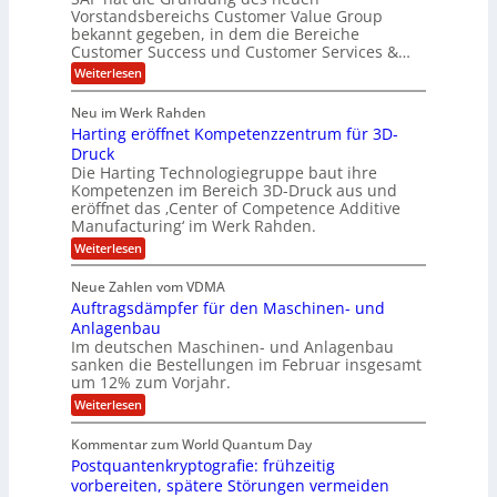
O
V
m
i
Vorstandsbereichs Customer Value Group
n
S
P
bekannt gegeben, in dem die Bereiche
a
e
t
S
Customer Success und Customer Services &…
G
e
H
r
l
a
:
Weiterlesen
u
o
l
T
l
b
u
a
h
Neu im Werk Rahden
e
p
r
e
o
ü
i
Harting eröffnet Kompetenzzentrum für 3D-
s
m
r
b
n
a
Druck
E
h
e
V
s
Die Harting Technologiegruppe baut ihre
n
r
e
S
ä
Kompetenzen im Bereich 3D-Druck aus und
n
r
g
a
l
eröffnet das ‚Center of Competence Additive
i
s
u
i
t
m
Manufacturing‘ im Werk Rahden.
i
e
n
m
o
r
6
:
Weiterlesen
t
n
e
e
H
5
A
3
s
a
e
p
Neue Zahlen vom VDMA
.
M
s
r
s
r
2
i
Auftragsdämpfer für den Maschinen- und
i
t
o
g
i
i
Anlagenbau
l
l
w
n
n
Im deutschen Maschinen- und Anlagenbau
u
l
i
g
sanken die Bestellungen im Februar insgesamt
t
g
r
e
i
um 12% zum Vorjahr.
d
f
r
o
C
ö
:
Weiterlesen
ü
n
h
f
A
r
i
f
e
u
Kommentar zum World Quantum Day
e
n
E
f
n
f
Postquantenkryptografie: frühzeitig
e
t
M
C
U
t
r
vorbereiten, spätere Störungen vermeiden
E
u
K
a