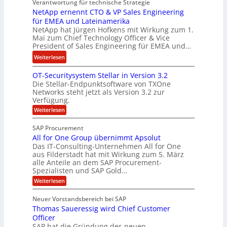
Verantwortung für technische Strategie
n
w
k
NetApp ernennt CTO & VP Sales Engineering
g
i
e
für EMEA und Lateinamerika
i
r
i
NetApp hat Jürgen Hofkens mit Wirkung zum 1.
n
d
Mai zum Chief Technology Officer & Vice
n
e
President of Sales Engineering für EMEA und…
F
e
e
i
L
:
Weiterlesen
r
n
ö
N
i
OT-Securitysystem Stellar in Version 3.2
a
s
e
n
Die Stellar-Endpunktsoftware von TXOne
n
u
t
g
Networks steht jetzt als Version 3.2 zur
z
n
A
-
Verfügung.
c
g
p
S
:
Weiterlesen
h
p
O
p
e
T
e
e
SAP Procurement
-
f
r
z
All for One Group übernimmt Apsolut
S
b
n
e
Das IT-Consulting-Unternehmen All for One
i
e
c
e
aus Filderstadt hat mit Wirkung zum 5. März
a
u
alle Anteile an dem SAP Procurement-
i
n
l
r
Spezialisten und SAP Gold…
I
n
i
i
:
t
Weiterlesen
F
t
s
A
y
S
C
t
l
s
Neuer Vorstandsbereich bei SAP
T
l
y
J
Thomas Saueressig wird Chief Customer
f
s
O
u
o
t
Officer
&
r
e
l
SAP hat die Gründung des neuen