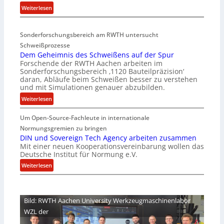
a
:
Weiterlesen
r
D
i
e
a
Sonderforschungsbereich am RWTH untersucht
e
G
Schweißprozesse
p
l
Dem Geheimnis des Schweißens auf der Spur
L
e
Forschende der RWTH Aachen arbeiten im
ü
n
Sonderforschungsbereich ‚1120 Bauteilpräzision‘
b
z
daran, Abläufe beim Schweißen besser zu verstehen
e
w
und mit Simulationen genauer abzubilden.
r
i
:
Weiterlesen
n
r
D
i
d
Um Open-Source-Fachleute in internationale
e
m
A
m
Normungsgremien zu bringen
m
r
G
DIN und Sovereign Tech Agency arbeiten zusammen
t
e
Mit einer neuen Kooperationsvereinbarung wollen das
e
M
a
Deutsche Institut für Normung e.V.
h
i
V
e
:
Weiterlesen
x
i
i
D
h
c
m
I
a
e
n
N
l
Bild: RWTH Aachen University Werkzeugmaschinenlabor
P
i
u
o
r
WZL der
s
n
e
d
d