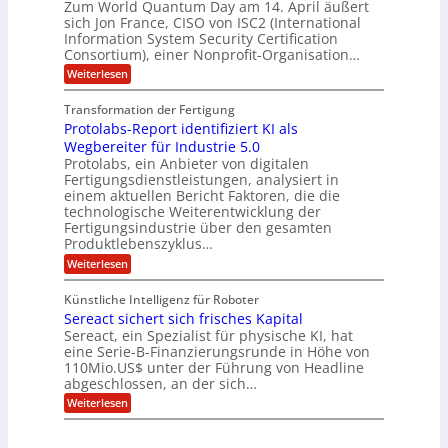
S
Zum World Quantum Day am 14. April äußert
s
o
g
A
-
sich Jon France, CISO von ISC2 (International
t
m
s
u
Information System Security Certification
o
D
p
d
m
n
Consortium), einer Nonprofit-Organisation…
e
ä
o
e
t
m
d
:
Weiterlesen
l
r
e
p
P
L
O
l
n
f
o
ff
a
Transformation der Fertigung
z
e
a
s
i
z
r
Protolabs-Report identifiziert KI als
t
t
r
c
e
f
q
Wegbereiter für Industrie 5.0
e
e
n
ü
u
Protolabs, ein Anbieter von digitalen
r
i
t
r
a
Fertigungsdienstleistungen, analysiert in
r
d
n
n
einem aktuellen Bericht Faktoren, die die
u
e
t
a
m
n
technologische Weiterentwicklung der
e
f
m
M
Fertigungsindustrie über den gesamten
n
ü
a
k
e
Produktlebenszyklus…
r
s
r
r
:
Weiterlesen
3
c
y
P
D
h
i
p
r
-
i
t
Künstliche Intelligenz für Roboter
k
o
D
n
o
Sereact sichert sich frisches Kapital
a
t
r
e
g
o
Sereact, ein Spezialist für physische KI, hat
u
n
r
l
c
eine Serie-B-Finanzierungsrunde in Höhe von
-
a
a
k
u
110Mio.US$ unter der Führung von Headline
f
b
n
i
abgeschlossen, an der sich…
s
d
e
:
-
Weiterlesen
A
:
S
R
n
f
e
e
l
r
r
p
a