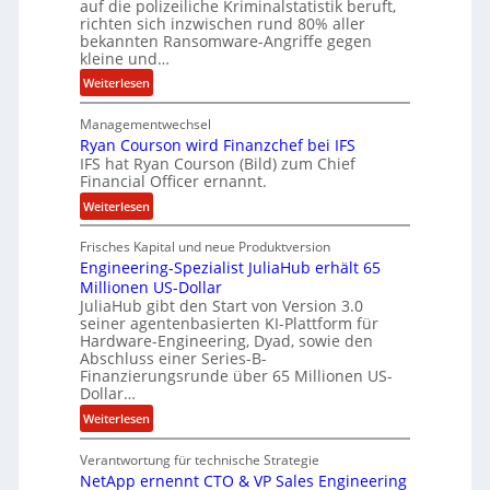
auf die polizeiliche Kriminalstatistik beruft,
e
richten sich inzwischen rund 80% aller
n
bekannten Ransomware-Angriffe gegen
kleine und…
z
u
:
Weiterlesen
s
L
a
Managementwechsel
ö
m
Ryan Courson wird Finanzchef bei IFS
s
IFS hat Ryan Courson (Bild) zum Chief
m
e
Financial Officer ernannt.
e
g
n
:
Weiterlesen
e
R
l
Frisches Kapital und neue Produktversion
y
d
Engineering-Spezialist JuliaHub erhält 65
a
z
Millionen US-Dollar
n
a
JuliaHub gibt den Start von Version 3.0
C
h
seiner agentenbasierten KI-Plattform für
o
l
Hardware-Engineering, Dyad, sowie den
u
e
Abschluss einer Series-B-
r
n
Finanzierungsrunde über 65 Millionen US-
Dollar…
s
i
o
s
:
Weiterlesen
n
t
E
w
k
Verantwortung für technische Strategie
n
i
e
NetApp ernennt CTO & VP Sales Engineering
g