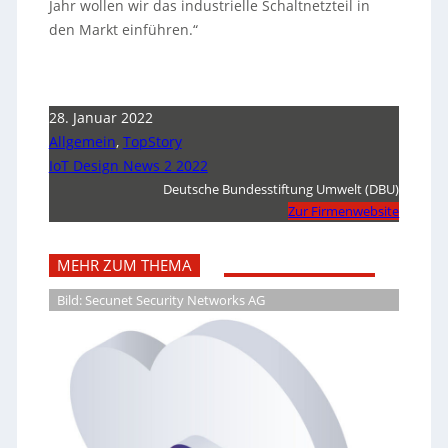
Jahr wollen wir das industrielle Schaltnetzteil in
den Markt einführen.“
28. Januar 2022
Allgemein
,
TopStory
IoT Design News 2 2022
Deutsche Bundesstiftung Umwelt (DBU)
Zur Firmenwebsite
MEHR ZUM THEMA
Bild: Secunet Security Networks AG