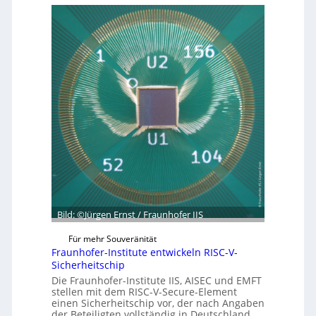
t
h
b
z
m
a
u
e
g
m
n
r
C
ü
y
n
b
d
e
e
r
t
R
G
e
e
s
s
i
c
l
h
i
Bild: ©Jürgen Ernst / Fraunhofer IIS
ä
e
f
Für mehr Souveränität
n
t
Fraunhofer-Institute entwickeln RISC-V-
c
s
Sicherheitschip
e
e
Die Fraunhofer-Institute IIS, AISEC und EMFT
A
stellen mit dem RISC-V-Secure-Element
i
c
einen Sicherheitschip vor, der nach Angaben
n
der Beteiligten vollständig in Deutschland
t