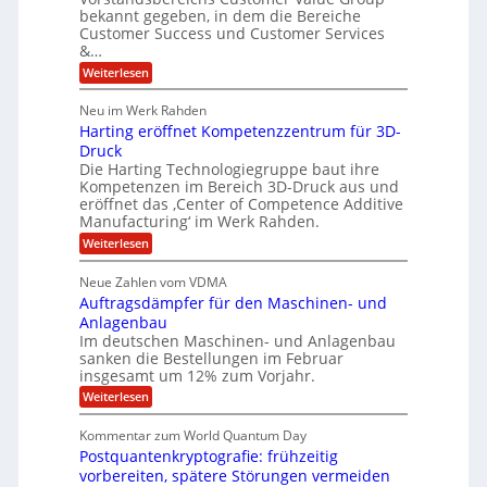
n
S
P
bekannt gegeben, in dem die Bereiche
H
e
t
S
Customer Success und Customer Services
G
e
u
&…
r
l
a
b
o
l
:
l
Weiterlesen
u
a
e
T
e
p
r
h
r
Neu im Werk Rahden
ü
i
s
o
h
b
n
Harting eröffnet Kompetenzzentrum für 3D-
m
E
e
V
ä
a
Druck
n
r
e
s
l
Die Harting Technologiegruppe baut ihre
n
r
g
S
t
Kompetenzen im Bereich 3D-Druck aus und
i
s
a
i
m
eröffnet das ‚Center of Competence Additive
i
6
u
n
m
o
Manufacturing‘ im Werk Rahden.
e
5
t
n
e
r
:
Weiterlesen
M
A
3
e
H
e
p
.
i
s
a
s
r
2
Neue Zahlen vom VDMA
s
r
l
o
i
i
Auftragsdämpfer für den Maschinen- und
t
l
l
g
i
n
Anlagenbau
u
i
w
n
Im deutschen Maschinen- und Anlagenbau
t
g
i
g
o
sanken die Bestellungen im Februar
r
f
e
n
insgesamt um 12% zum Vorjahr.
d
r
ü
C
e
ö
:
Weiterlesen
r
h
f
A
n
i
E
f
u
U
Kommentar zum World Quantum Day
e
n
f
M
f
S
Postquantenkryptografie: frühzeitig
e
t
E
C
t
r
-
vorbereiten, spätere Störungen vermeiden
u
A
K
a