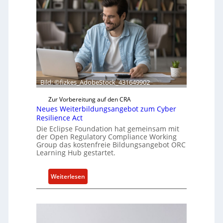
i
e
f
e
r
t
a
Bild: ©fizkes_AdobeStock_431649902
k
t
Zur Vorbereitung auf den CRA
u
Neues Weiterbildungsangebot zum Cyber
e
Resilience Act
l
Die Eclipse Foundation hat gemeinsam mit
l
der Open Regulatory Compliance Working
Group das kostenfreie Bildungsangebot ORC
e
Learning Hub gestartet.
Z
a
:
h
Weiterlesen
N
l
e
e
u
n
e
z