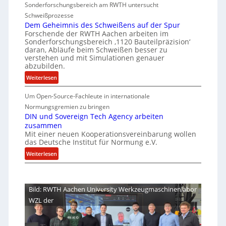
c
Sonderforschungsbereich am RWTH untersucht
e
G
e
h
Schweißprozesse
p
l
r
e
Dem Geheimnis des Schweißens auf der Spur
L
e
k
Forschende der RWTH Aachen arbeiten im
r
ü
n
Sonderforschungsbereich ‚1120 Bauteilpräzision‘
l
b
h
z
daran, Abläufe beim Schweißen besser zu
e
e
e
w
verstehen und mit Simulationen genauer
i
r
abzubilden.
i
i
n
d
r
t
:
Weiterlesen
i
u
d
D
s
m
n
A
Um Open-Source-Fachleute in internationale
e
c
m
r
g
m
Normungsgremien zu bringen
h
t
e
G
e
DIN und Sovereign Tech Agency arbeiten
i
M
a
zusammen
e
n
p
i
V
Mit einer neuen Kooperationsvereinbarung wollen
h
e
x
das Deutsche Institut für Normung e.V.
i
e
ff
h
c
:
i
Weiterlesen
i
a
e
D
m
z
l
P
I
n
o
i
r
N
i
Bild: RWTH Aachen University Werkzeugmaschinenlabor
e
e
u
s
WZL der
s
n
n
d
i
d
t
e
d
S
s
e