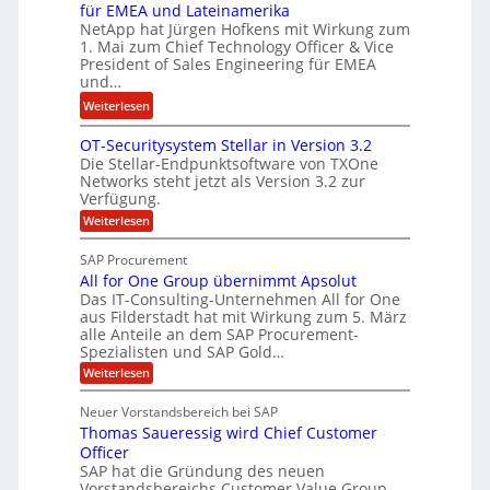
r
i
für EMEA und Lateinamerika
i
d
NetApp hat Jürgen Hofkens mit Wirkung zum
n
n
1. Mai zum Chief Technology Officer & Vice
F
e
e
President of Sales Engineering für EMEA
i
L
e
und…
n
ö
r
:
Weiterlesen
a
s
i
N
n
u
n
OT-Securitysystem Stellar in Version 3.2
e
z
n
g
Die Stellar-Endpunktsoftware von TXOne
t
c
g
-
Networks steht jetzt als Version 3.2 zur
A
h
Verfügung.
S
p
e
p
:
Weiterlesen
p
f
O
e
T
e
b
SAP Procurement
z
-
r
e
All for One Group übernimmt Apsolut
S
i
n
e
Das IT-Consulting-Unternehmen All for One
i
a
c
e
aus Filderstadt hat mit Wirkung zum 5. März
I
l
u
alle Anteile an dem SAP Procurement-
n
F
r
i
Spezialisten und SAP Gold…
n
i
S
s
:
t
Weiterlesen
t
t
A
y
C
l
s
J
Neuer Vorstandsbereich bei SAP
T
l
y
u
Thomas Saueressig wird Chief Customer
f
s
O
l
o
t
Officer
&
r
e
i
SAP hat die Gründung des neuen
O
V
m
Vorstandsbereichs Customer Value Group
a