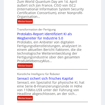
Zum World Quantum Day am 14. April
D
s
o
g
u
äußert sich Jon France, CISO von ISC2
t
o
m
s
n
(International Information System Security
o
p
d
l
m
Certification Consortium), einer Nonprofit-
e
d
ä
l
e
t
Organisation…
m
L
r
e
a
p
:
Weiterlesen
a
O
n
f
r
P
ff
z
e
t
o
i
z
Transformation der Fertigung
r
e
s
c
e
f
Protolabs-Report identifiziert KI als
t
e
i
n
ü
q
Wegbereiter für Industrie 5.0
r
t
r
n
u
Protolabs, ein Anbieter von digitalen
r
d
a
a
Fertigungsdienstleistungen, analysiert in
u
e
n
m
m
n
einem aktuellen Bericht Faktoren, die die
t
f
M
e
technologische Weiterentwicklung der
e
ü
a
Fertigungsindustrie über den gesamten
n
r
r
s
k
Produktlebenszyklus…
i
3
c
r
D
:
Weiterlesen
h
k
y
-
P
i
p
a
D
r
n
t
Künstliche Intelligenz für Roboter
r
o
e
o
Sereact sichert sich frisches Kapital
u
t
n
g
c
o
Sereact, ein Spezialist für physische KI, hat
-
r
k
l
u
eine Serie-B-Finanzierungsrunde in Höhe
a
a
n
von 110Mio.US$ unter der Führung von
f
b
d
i
Headline abgeschlossen, an der sich…
s
A
e
:
-
Weiterlesen
n
:
S
R
l
f
e
e
a