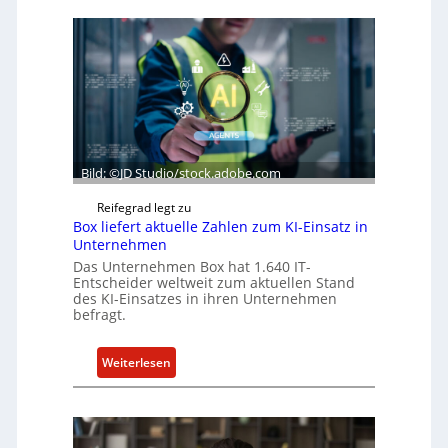
Bild: ©JD Studio/stock.adobe.com
Reifegrad legt zu
Box liefert aktuelle Zahlen zum KI-Einsatz in
Unternehmen
Das Unternehmen Box hat 1.640 IT-
Entscheider weltweit zum aktuellen Stand
des KI-Einsatzes in ihren Unternehmen
befragt.
:
Weiterlesen
B
o
x
l