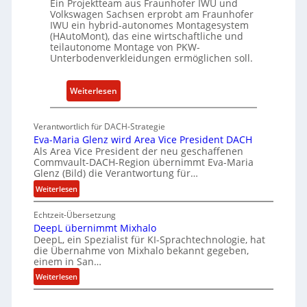
Ein Projektteam aus Fraunhofer IWU und
t
Volkswagen Sachsen erprobt am Fraunhofer
e
IWU ein hybrid-autonomes Montagesystem
(HAutoMont), das eine wirtschaftliche und
e
teilautonome Montage von PKW-
n
Unterbodenverkleidungen ermöglichen soll.
t
w
:
Weiterlesen
i
P
c
K
k
Verantwortlich für DACH-Strategie
W
e
Eva-Maria Glenz wird Area Vice President DACH
-
Als Area Vice President der neu geschaffenen
l
Commvault-DACH-Region übernimmt Eva-Maria
U
n
Glenz (Bild) die Verantwortung für…
n
R
:
Weiterlesen
t
I
E
e
S
Echtzeit-Übersetzung
v
r
C
DeepL übernimmt Mixhalo
a
b
-
DeepL, ein Spezialist für KI-Sprachtechnologie, hat
-
o
die Übernahme von Mixhalo bekannt gegeben,
V
M
einem in San…
d
a
-
:
Weiterlesen
e
r
S
D
n
i
i
e
a
v