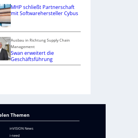
MHP schließt Partnerschaft
mit Softwarehersteller Cybus
Ausbau in Richtung Supply Chain
Management
Swan erweitert die
Geschäftsführung
vielen Themen
inVISION News
i-need