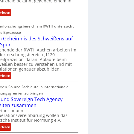
Mixhalo bekannt gegeben, einem in
a
…
r
:
erlesen
i
D
a
e
G
erforschungsbereich am RWTH untersucht
e
l
eißprozesse
p
e
 Geheimnis des Schweißens auf
L
n
 Spur
ü
z
schende der RWTH Aachen arbeiten im
b
w
erforschungsbereich ‚1120
e
eilpräzision‘ daran, Abläufe beim
i
r
eißen besser zu verstehen und mit
r
lationen genauer abzubilden.
n
d
i
:
erlesen
A
m
D
r
m
pen-Source-Fachleute in internationale
e
e
t
m
ungsgremien zu bringen
a
M
G
 und Sovereign Tech Agency
V
i
e
eiten zusammen
i
x
h
einer neuen
c
h
erationsvereinbarung wollen das
e
e
sche Institut für Normung e.V.
a
i
P
l
m
:
erlesen
r
o
n
D
e