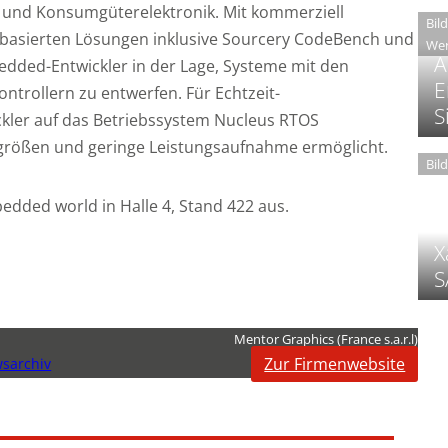
 und Konsumgüterelektronik. Mit kommerziell
Bil
-basierten Lösungen inklusive Sourcery CodeBench und
Wer
A
ded-Entwickler in der Lage, Systeme mit den
E
trollern zu entwerfen. Für Echtzeit-
S
kler auf das Betriebssystem Nucleus RTOS
rgrößen und geringe Leistungsaufnahme ermöglicht.
Bil
edded world in Halle 4, Stand 422 aus.
X
S
Mentor Graphics (France s.a.r.l)
Zur Firmenwebsite
sarchiv