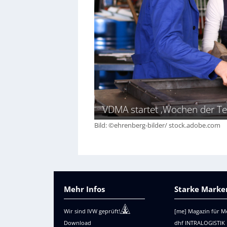
VDMA startet ‚Wochen der Te
Bild: ©ehrenberg-bilder/ stock.adobe.com
Mehr Infos
Starke Marken
Wir sind IVW geprüft!
[me] Magazin für M
Download
dhf INTRALOGISTIK