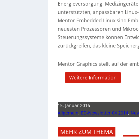
Energieversorgung, Medizingeräte
unterstützten, anpassbaren Linux
Mentor Embedded Linux sind Embed
neuesten Prozessoren und Mikrocon
Steuerungssysteme können Entwic
zurückgreifen, das kleine Speiche
Mentor Graphics stellt auf der emb
Weitere Information
15. Januar 2016
Allgemein
,
ED-Newsletter 04 2014
,
New
MEHR ZUM THEMA