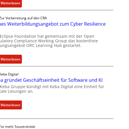
:
Weiterlesen
B
o
Zur Vorbereitung auf den CRA
x
es Weiterbildungsangebot zum Cyber Resilience
l
i
 Eclipse Foundation hat gemeinsam mit der Open
e
ulatory Compliance Working Group das kostenfreie
dungsangebot ORC Learning Hub gestartet.
f
e
r
:
Weiterlesen
t
N
a
e
Keba Digital
k
u
a gründet Geschäftseinheit für Software und KI
t
e
 Keba Gruppe kündigt mit Keba Digital eine Einheit für
u
s
itale Lösungen an.
e
W
l
e
:
Weiterlesen
l
i
K
e
t
e
Z
e
b
a
r
Für mehr Souveränität
a