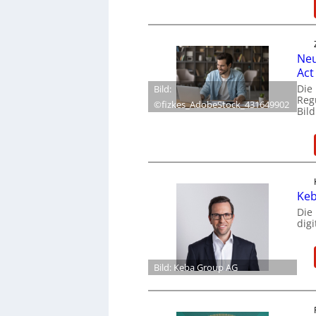
Neu
Act
Die
Bild:
Reg
©fizkes_AdobeStock_431649902
Bil
Keb
Die
dig
Bild: Keba Group AG