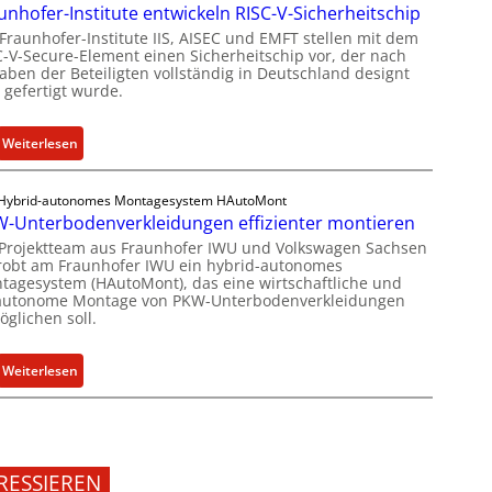
h
b
unhofer-Institute entwickeln RISC-V-Sicherheitschip
g
l
i
 Fraunhofer-Institute IIS, AISEC und EMFT stellen mit dem
r
e
C-V-Secure-Element einen Sicherheitschip vor, der nach
l
ü
aben der Beteiligten vollständig in Deutschland designt
n
d
 gefertigt wurde.
n
z
u
d
u
n
e
m
:
Weiterlesen
g
t
K
F
s
G
I
r
a
Hybrid-autonomes Montagesystem HAutoMont
e
-
a
n
-Unterbodenverkleidungen effizienter montieren
s
E
u
g
 Projektteam aus Fraunhofer IWU und Volkswagen Sachsen
c
i
n
e
robt am Fraunhofer IWU ein hybrid-autonomes
h
n
h
tagesystem (HAutoMont), das eine wirtschaftliche und
b
lautonome Montage von PKW-Unterbodenverkleidungen
ä
s
o
o
glichen soll.
f
a
f
t
t
t
e
z
s
:
Weiterlesen
z
r
u
e
P
i
-
m
i
K
n
I
C
n
W
U
n
y
h
-
n
s
b
RESSIEREN
e
U
t
t