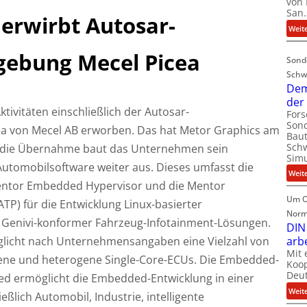
von 
San
erwirbt Autosar-
Weit
ebung Mecel Picea
Sond
Schw
Dem
der
tivitäten einschließlich der Autosar-
For
Sond
a von Mecel AB erworben. Das hat Metor Graphics am
Baut
Schw
ch die Übernahme baut das Unternehmen sein
Simu
utomobilsoftware weiter aus.
Dieses umfasst die
Weit
entor Embedded Hypervisor und die Mentor
Um O
TP) für die Entwicklung Linux-basierter
Norm
 Genivi-konformer Fahrzeug-Infotainment-Lösungen.
DIN
licht nach Unternehmensangaben eine Vielzahl von
arb
Mit 
ene und heterogene Single-Core-ECUs. Die Embedded-
Koop
Deut
d ermöglicht die Embedded-Entwicklung in einer
Weit
ßlich Automobil, Industrie, intelligente