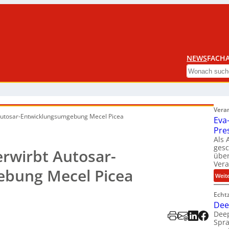
NEWS
FACHA
Search
Vera
Autosar-Entwicklungsumgebung Mecel Picea
Eva
Pre
Als 
ges
rwirbt Autosar-
über
Ver
bung Mecel Picea
Weit
Echt
Dee
Deep
Spra