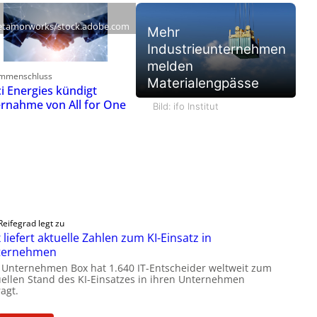
tamorworks/stock.adobe.com
Mehr
Industrieunternehmen
melden
mmenschluss
Materialengpässe
ci Energies kündigt
rnahme von All for One
Bild: ifo Institut
Reifegrad legt zu
 liefert aktuelle Zahlen zum KI-Einsatz in
ternehmen
 Unternehmen Box hat 1.640 IT-Entscheider weltweit zum
uellen Stand des KI-Einsatzes in ihren Unternehmen
agt.