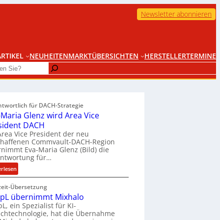
Newsletter abonnieren
RTIKEL
NEUHEITEN
MARKTÜBERSICHTEN
HERSTELLER
TERMINE
ntwortlich für DACH-Strategie
-Maria Glenz wird Area Vice
sident DACH
Area Vice President der neu
chaffenen Commvault-DACH-Region
nimmt Eva-Maria Glenz (Bild) die
antwortung für…
:
erlesen
E
zeit-Übersetzung
v
pL übernimmt Mixhalo
a
L, ein Spezialist für KI-
-
chtechnologie, hat die Übernahme
M