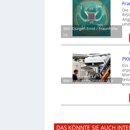
Fra
Die
RIS
Ang
und
Bild: ©Jürgen Ernst / Fraunhofer
IIS
PKW
Ein
erp
Mon
tei
Bild: Fraunhofer-Institut IWU
ermö
DAS KÖNNTE SIE AUCH INTE