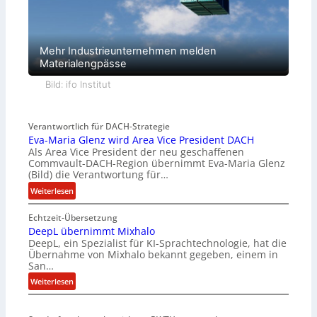
Mehr Industrieunternehmen melden
Materialengpässe
Bild: ifo Institut
Verantwortlich für DACH-Strategie
Eva-Maria Glenz wird Area Vice President DACH
Als Area Vice President der neu geschaffenen
Commvault-DACH-Region übernimmt Eva-Maria Glenz
(Bild) die Verantwortung für…
:
Weiterlesen
E
Echtzeit-Übersetzung
v
DeepL übernimmt Mixhalo
a
DeepL, ein Spezialist für KI-Sprachtechnologie, hat die
-
Übernahme von Mixhalo bekannt gegeben, einem in
M
San…
a
:
Weiterlesen
r
D
i
e
a