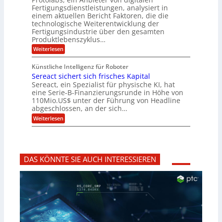
i
t
r
a
Fertigungsdienstleistungen, analysiert in
r
d
n
n
einem aktuellen Bericht Faktoren, die die
u
e
t
a
m
n
technologische Weiterentwicklung der
e
f
m
M
Fertigungsindustrie über den gesamten
n
ü
a
k
e
Produktlebenszyklus…
r
s
r
r
:
Weiterlesen
3
c
y
P
D
h
i
p
r
-
i
t
Künstliche Intelligenz für Roboter
k
o
D
n
o
Sereact sichert sich frisches Kapital
a
t
r
e
g
o
Sereact, ein Spezialist für physische KI, hat
u
n
r
l
c
eine Serie-B-Finanzierungsrunde in Höhe von
-
a
a
k
u
110Mio.US$ unter der Führung von Headline
f
b
n
i
abgeschlossen, an der sich…
s
d
e
:
-
Weiterlesen
A
:
S
R
n
f
e
e
l
r
r
p
a
ü
e
o
g
h
a
r
e
z
DAS KÖNNTE SIE AUCH INTERESSIEREN
c
t
n
e
t
i
b
i
s
d
a
t
i
e
u
i
c
n
g
h
t
v
e
i
o
r
f
r
t
i
b
s
z