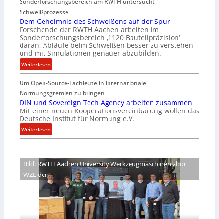
Sonderforschungsbereich am RWTH untersucht
e
G
Schweißprozesse
p
l
Dem Geheimnis des Schweißens auf der Spur
L
e
Forschende der RWTH Aachen arbeiten im
ü
n
Sonderforschungsbereich ‚1120 Bauteilpräzision‘
b
z
daran, Abläufe beim Schweißen besser zu verstehen
e
w
und mit Simulationen genauer abzubilden.
r
i
:
Weiterlesen
n
r
D
i
d
Um Open-Source-Fachleute in internationale
e
m
A
m
Normungsgremien zu bringen
m
r
G
DIN und Sovereign Tech Agency arbeiten zusammen
t
e
Mit einer neuen Kooperationsvereinbarung wollen das
e
M
a
Deutsche Institut für Normung e.V.
h
i
V
e
:
Weiterlesen
x
i
i
D
h
c
m
I
a
e
n
N
l
Bild: RWTH Aachen University Werkzeugmaschinenlabor
P
i
u
o
r
WZL der
s
n
e
d
d
s
e
S
i
s
o
d
S
v
e