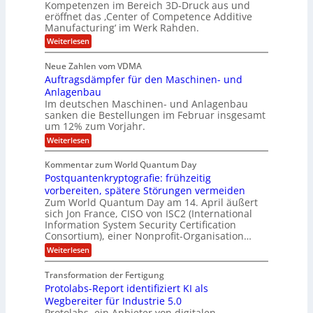
Kompetenzen im Bereich 3D-Druck aus und
n
r
g
a
l
eröffnet das ‚Center of Competence Additive
i
s
u
i
t
m
Manufacturing‘ im Werk Rahden.
i
e
n
m
o
r
6
:
Weiterlesen
t
n
e
e
H
5
A
3
s
a
e
p
Neue Zahlen vom VDMA
.
M
s
r
s
r
2
i
Auftragsdämpfer für den Maschinen- und
i
t
o
g
i
i
Anlagenbau
l
l
w
n
n
Im deutschen Maschinen- und Anlagenbau
u
l
i
g
sanken die Bestellungen im Februar insgesamt
t
g
r
e
i
um 12% zum Vorjahr.
d
f
r
o
C
ö
:
Weiterlesen
ü
n
h
f
A
r
i
f
e
u
Kommentar zum World Quantum Day
e
n
E
f
n
f
Postquantenkryptografie: frühzeitig
e
t
M
C
U
t
r
vorbereiten, spätere Störungen vermeiden
E
u
K
a
S
Zum World Quantum Day am 14. April äußert
s
o
g
A
-
sich Jon France, CISO von ISC2 (International
t
m
s
u
Information System Security Certification
o
D
p
d
m
n
Consortium), einer Nonprofit-Organisation…
e
ä
o
e
t
m
d
:
Weiterlesen
l
r
e
p
P
L
O
l
n
f
o
ff
a
Transformation der Fertigung
z
e
a
s
i
z
r
Protolabs-Report identifiziert KI als
t
t
r
c
e
f
q
Wegbereiter für Industrie 5.0
e
e
n
ü
u
Protolabs, ein Anbieter von digitalen
r