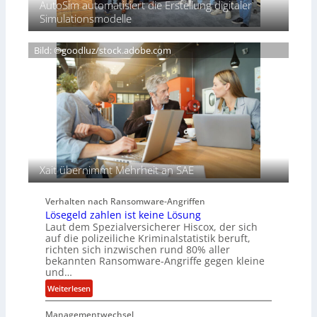
AutoSim automatisiert die Erstellung digitaler
c
e
n
Simulationsmodelle
h
r
t
w
e
D
e
i
Bild: ©goodluz/stock.adobe.com
A
i
g
C
ß
n
H
e
T
n
e
s
c
a
h
u
A
f
g
d
e
Xait übernimmt Mehrheit an SAE
e
n
r
c
Verhalten nach Ransomware-Angriffen
S
y
Lösegeld zahlen ist keine Lösung
p
a
Laut dem Spezialversicherer Hiscox, der sich
u
r
auf die polizeiliche Kriminalstatistik beruft,
r
b
richten sich inzwischen rund 80% aller
bekannten Ransomware-Angriffe gegen kleine
e
und…
i
t
:
Weiterlesen
e
L
n
Managementwechsel
ö