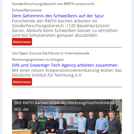
Sonderforschungsbereich am RWTH untersucht
e
G
Schweißprozesse
p
l
Dem Geheimnis des Schweißens auf der Spur
L
e
Forschende der RWTH Aachen arbeiten im
ü
n
Sonderforschungsbereich ‚1120 Bauteilpräzision‘
b
z
daran, Abläufe beim Schweißen besser zu verstehen
e
w
und mit Simulationen genauer abzubilden.
r
i
:
Weiterlesen
n
r
D
i
d
Um Open-Source-Fachleute in internationale
e
m
A
m
Normungsgremien zu bringen
m
r
G
DIN und Sovereign Tech Agency arbeiten zusammen
t
e
Mit einer neuen Kooperationsvereinbarung wollen das
e
M
a
Deutsche Institut für Normung e.V.
h
i
V
e
:
Weiterlesen
x
i
i
D
h
c
m
I
a
e
n
N
l
Bild: RWTH Aachen University Werkzeugmaschinenlabor
P
i
u
o
r
WZL der
s
n
e
d
d
s
e
S
i
s
o
d
S
v