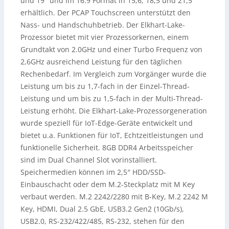
und 19″ und im 16:9 Format in 15,6, 18,5 und 21,5″
erhältlich. Der PCAP Touchscreen unterstützt den
Nass- und Handschuhbetrieb. Der Elkhart-Lake-
Prozessor bietet mit vier Prozessorkernen, einem
Grundtakt von 2.0GHz und einer Turbo Frequenz von
2,6GHz ausreichend Leistung für den täglichen
Rechenbedarf. Im Vergleich zum Vorgänger wurde die
Leistung um bis zu 1,7-fach in der Einzel-Thread-
Leistung und um bis zu 1,5-fach in der Multi-Thread-
Leistung erhöht. Die Elkhart-Lake-Prozessorgeneration
wurde speziell für IoT-Edge-Geräte entwickelt und
bietet u.a. Funktionen für IoT, Echtzeitleistungen und
funktionelle Sicherheit. 8GB DDR4 Arbeitsspeicher
sind im Dual Channel Slot vorinstalliert.
Speichermedien können im 2,5″ HDD/SSD-
Einbauschacht oder dem M.2-Steckplatz mit M Key
verbaut werden. M.2 2242/2280 mit B-Key, M.2 2242 M
Key, HDMI, Dual 2.5 GbE, USB3.2 Gen2 (10Gb/s),
USB2.0, RS-232/422/485, RS-232, stehen für den