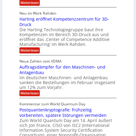
r
l
a
:
Weiterlesen
u
o
l
T
l
b
u
a
h
Neu im Werk Rahden
e
p
r
e
o
ü
i
Harting eröffnet Kompetenzzentrum für 3D-
s
m
r
b
n
a
Druck
E
h
e
V
s
Die Harting Technologiegruppe baut ihre
n
r
e
S
ä
Kompetenzen im Bereich 3D-Druck aus und
n
r
g
a
l
eröffnet das ‚Center of Competence Additive
i
s
u
i
t
m
Manufacturing‘ im Werk Rahden.
i
e
n
m
o
r
6
:
Weiterlesen
t
n
e
e
H
5
A
3
s
a
e
p
Neue Zahlen vom VDMA
.
M
s
r
s
r
2
i
Auftragsdämpfer für den Maschinen- und
i
t
o
g
i
i
Anlagenbau
l
l
w
n
n
Im deutschen Maschinen- und Anlagenbau
u
l
i
g
sanken die Bestellungen im Februar insgesamt
t
g
r
e
i
um 12% zum Vorjahr.
d
f
r
o
C
ö
:
Weiterlesen
ü
n
h
f
A
r
i
f
e
u
Kommentar zum World Quantum Day
e
n
E
f
n
f
Postquantenkryptografie: frühzeitig
e
t
M
C
U
t
r
vorbereiten, spätere Störungen vermeiden
E
u
K
a
S
Zum World Quantum Day am 14. April äußert
s
o
g
A
-
sich Jon France, CISO von ISC2 (International
t
m
s
u
Information System Security Certification
o
D
p
d
m
n
Consortium), einer Nonprofit-Organisation…
e
ä
o