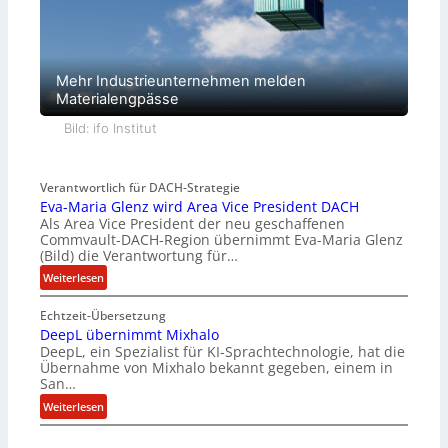
Mehr Industrieunternehmen melden
Materialengpässe
Bild: ifo Institut
Verantwortlich für DACH-Strategie
Eva-Maria Glenz wird Area Vice President DACH
Als Area Vice President der neu geschaffenen
Commvault-DACH-Region übernimmt Eva-Maria Glenz
(Bild) die Verantwortung für…
:
Weiterlesen
E
Echtzeit-Übersetzung
v
DeepL übernimmt Mixhalo
a
DeepL, ein Spezialist für KI-Sprachtechnologie, hat die
-
Übernahme von Mixhalo bekannt gegeben, einem in
M
San…
a
:
Weiterlesen
r
D
i
e
a