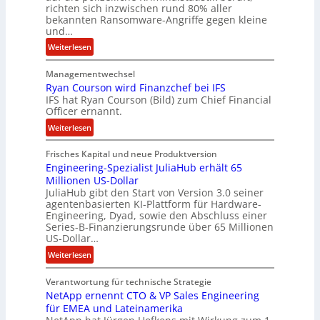
n
richten sich inzwischen rund 80% aller
z
bekannten Ransomware-Angriffe gegen kleine
u
und…
s
:
Weiterlesen
a
L
m
Managementwechsel
ö
m
Ryan Courson wird Finanzchef bei IFS
s
e
IFS hat Ryan Courson (Bild) zum Chief Financial
e
Officer ernannt.
n
g
:
Weiterlesen
e
R
l
Frisches Kapital und neue Produktversion
y
d
Engineering-Spezialist JuliaHub erhält 65
a
z
Millionen US-Dollar
n
a
JuliaHub gibt den Start von Version 3.0 seiner
C
h
agentenbasierten KI-Plattform für Hardware-
o
l
Engineering, Dyad, sowie den Abschluss einer
u
e
Series-B-Finanzierungsrunde über 65 Millionen
r
n
US-Dollar…
s
i
:
Weiterlesen
o
s
E
n
t
Verantwortung für technische Strategie
n
w
k
NetApp ernennt CTO & VP Sales Engineering
g
i
e
für EMEA und Lateinamerika
i
r
i