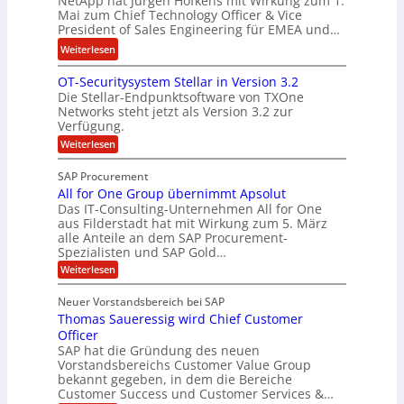
NetApp hat Jürgen Hofkens mit Wirkung zum 1.
n
d
Mai zum Chief Technology Officer & Vice
n
e
President of Sales Engineering für EMEA und…
F
e
e
i
L
:
Weiterlesen
r
n
ö
N
i
OT-Securitysystem Stellar in Version 3.2
a
s
e
n
Die Stellar-Endpunktsoftware von TXOne
n
u
t
g
Networks steht jetzt als Version 3.2 zur
z
n
A
-
Verfügung.
c
g
p
S
:
Weiterlesen
h
p
O
p
e
T
e
e
SAP Procurement
-
f
r
z
All for One Group übernimmt Apsolut
S
b
n
e
Das IT-Consulting-Unternehmen All for One
i
e
c
e
aus Filderstadt hat mit Wirkung zum 5. März
a
u
alle Anteile an dem SAP Procurement-
i
n
l
r
Spezialisten und SAP Gold…
I
n
i
i
:
t
Weiterlesen
F
t
s
A
y
S
C
t
l
s
Neuer Vorstandsbereich bei SAP
T
l
y
J
Thomas Saueressig wird Chief Customer
f
s
O
u
o
t
Officer
&
r
e
l
SAP hat die Gründung des neuen
O
V
m
i
Vorstandsbereichs Customer Value Group
n
S
P
bekannt gegeben, in dem die Bereiche
a
e
t
S
Customer Success und Customer Services &…
G
e
H