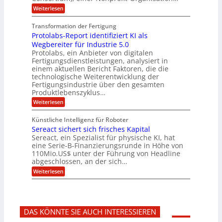
e
t
m
d
:
Weiterlesen
l
r
e
p
P
L
O
l
n
f
o
ff
a
Transformation der Fertigung
z
e
a
s
i
z
r
Protolabs-Report identifiziert KI als
t
t
r
c
e
f
q
Wegbereiter für Industrie 5.0
e
e
n
ü
u
Protolabs, ein Anbieter von digitalen
r
i
t
r
a
Fertigungsdienstleistungen, analysiert in
r
d
n
n
einem aktuellen Bericht Faktoren, die die
u
e
t
a
m
n
technologische Weiterentwicklung der
e
f
m
M
Fertigungsindustrie über den gesamten
n
ü
a
k
e
Produktlebenszyklus…
r
s
r
r
:
Weiterlesen
3
c
y
P
D
h
i
p
r
-
i
t
Künstliche Intelligenz für Roboter
k
o
D
n
o
Sereact sichert sich frisches Kapital
a
t
r
e
g
o
Sereact, ein Spezialist für physische KI, hat
u
n
r
l
c
eine Serie-B-Finanzierungsrunde in Höhe von
-
a
a
k
u
110Mio.US$ unter der Führung von Headline
f
b
n
i
abgeschlossen, an der sich…
s
d
e
:
-
Weiterlesen
A
:
S
R
n
f
e
e
l
r
r
p
a
ü
e
o
g
h
a
r
e
z
DAS KÖNNTE SIE AUCH INTERESSIEREN
c
t
n
e
t
i
b