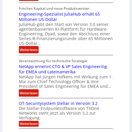
R
m
l
Frisches Kapital und neue Produktversion
y
m
d
Engineering-Spezialist JuliaHub erhält 65
a
e
z
Millionen US-Dollar
n
n
a
JuliaHub gibt den Start von Version 3.0 seiner
C
h
agentenbasierten KI-Plattform für Hardware-
o
l
Engineering, Dyad, sowie den Abschluss einer
u
e
Series-B-Finanzierungsrunde über 65 Millionen
r
n
US-Dollar…
s
i
:
Weiterlesen
o
s
E
n
t
Verantwortung für technische Strategie
n
w
k
NetApp ernennt CTO & VP Sales Engineering
g
i
e
für EMEA und Lateinamerika
i
r
i
NetApp hat Jürgen Hofkens mit Wirkung zum 1.
n
d
Mai zum Chief Technology Officer & Vice
n
e
President of Sales Engineering für EMEA und…
F
e
e
i
L
:
Weiterlesen
r
n
ö
N
i
OT-Securitysystem Stellar in Version 3.2
a
s
e
n
Die Stellar-Endpunktsoftware von TXOne
n
u
t
g
Networks steht jetzt als Version 3.2 zur
z
n
A
-
Verfügung.
c
g
p
S
:
Weiterlesen
h
p
O
p
e
T
e