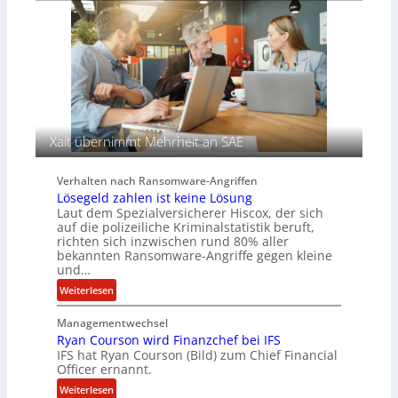
i
g
C
ß
n
H
e
T
n
e
s
c
a
h
u
A
f
g
d
e
Xait übernimmt Mehrheit an SAE
e
n
r
c
Verhalten nach Ransomware-Angriffen
S
y
Lösegeld zahlen ist keine Lösung
p
a
Laut dem Spezialversicherer Hiscox, der sich
u
r
auf die polizeiliche Kriminalstatistik beruft,
r
b
richten sich inzwischen rund 80% aller
bekannten Ransomware-Angriffe gegen kleine
e
und…
i
t
:
Weiterlesen
e
L
n
Managementwechsel
ö
z
Ryan Courson wird Finanzchef bei IFS
s
IFS hat Ryan Courson (Bild) zum Chief Financial
u
e
Officer ernannt.
s
g
:
a
Weiterlesen
e