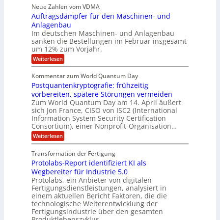
s
a
e
p
Neue Zahlen vom VDMA
.
M
s
r
s
r
2
i
Auftragsdämpfer für den Maschinen- und
i
t
o
g
i
i
Anlagenbau
l
l
w
n
n
Im deutschen Maschinen- und Anlagenbau
u
l
i
g
sanken die Bestellungen im Februar insgesamt
t
g
r
e
i
um 12% zum Vorjahr.
d
f
r
o
C
ö
:
Weiterlesen
ü
n
h
f
A
r
i
f
e
u
Kommentar zum World Quantum Day
e
n
E
f
n
f
Postquantenkryptografie: frühzeitig
e
t
M
C
U
t
r
vorbereiten, spätere Störungen vermeiden
E
u
K
a
S
Zum World Quantum Day am 14. April äußert
s
o
g
A
-
sich Jon France, CISO von ISC2 (International
t
m
s
u
Information System Security Certification
o
D
p
d
m
n
Consortium), einer Nonprofit-Organisation…
e
ä
o
e
t
m
d
:
Weiterlesen
l
r
e
p
P
L
O
l
n
f
o
ff
a
Transformation der Fertigung
z
e
a
s
i
z
r
Protolabs-Report identifiziert KI als
t
t
r
c
e
f
q
Wegbereiter für Industrie 5.0
e
e
n
ü
u
Protolabs, ein Anbieter von digitalen
r
i
t
r
a
Fertigungsdienstleistungen, analysiert in
r
d
n
n
einem aktuellen Bericht Faktoren, die die
u
e
t
a
m
n
technologische Weiterentwicklung der
e
f
m
M
Fertigungsindustrie über den gesamten
n
ü
a
k
e
Produktlebenszyklus…