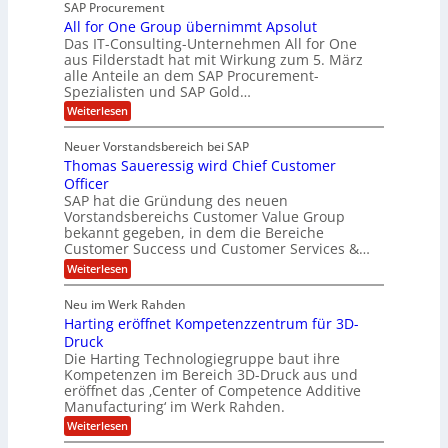
e
SAP Procurement
-
f
r
z
All for One Group übernimmt Apsolut
S
b
n
e
Das IT-Consulting-Unternehmen All for One
i
e
c
e
aus Filderstadt hat mit Wirkung zum 5. März
a
u
alle Anteile an dem SAP Procurement-
i
n
l
r
Spezialisten und SAP Gold…
I
n
i
i
:
t
Weiterlesen
F
t
s
A
y
S
C
t
l
s
Neuer Vorstandsbereich bei SAP
T
l
y
J
Thomas Saueressig wird Chief Customer
f
s
O
u
o
t
Officer
&
r
e
l
SAP hat die Gründung des neuen
O
V
m
i
Vorstandsbereichs Customer Value Group
n
S
P
bekannt gegeben, in dem die Bereiche
a
e
t
S
Customer Success und Customer Services &…
G
e
H
r
l
a
:
Weiterlesen
u
o
l
T
l
b
u
a
h
Neu im Werk Rahden
e
p
r
e
o
ü
i
Harting eröffnet Kompetenzzentrum für 3D-
s
m
r
b
n
a
Druck
E
h
e
V
s
Die Harting Technologiegruppe baut ihre
n
r
e
S
ä
Kompetenzen im Bereich 3D-Druck aus und
n
r
g
a
l
eröffnet das ‚Center of Competence Additive
i
s
u
i
t
m
Manufacturing‘ im Werk Rahden.
i
e
n
m
o
r
6
:
Weiterlesen
t
n
e
e
H
5
A
3