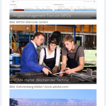
Projektmanagement-Tool von MPDV
Bild: MPDV Mikrolab GmbH
VDMA startet ‚Wochen der Technik‘
Bild: ©ehrenberg-bilder/ stock.adobe.com