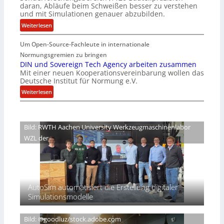
b
z
daran, Abläufe beim Schweißen besser zu verstehen
e
w
und mit Simulationen genauer abzubilden.
r
i
:
Weiterlesen
n
r
D
i
d
Um Open-Source-Fachleute in internationale
e
m
A
m
Normungsgremien zu bringen
m
r
G
DIN und Sovereign Tech Agency arbeiten zusammen
t
e
Mit einer neuen Kooperationsvereinbarung wollen das
e
M
a
Deutsche Institut für Normung e.V.
h
i
V
e
:
Weiterlesen
x
i
i
D
h
c
m
I
a
e
n
N
l
Bild: RWTH Aachen University Werkzeugmaschinenlabor
P
i
u
o
r
WZL der
s
n
e
d
d
s
e
S
i
s
o
d
S
v
e
AutoSim automatisiert die Erstellung digitaler
c
e
n
Simulationsmodelle
h
r
t
w
e
D
e
i
Bild: ©goodluz/stock.adobe.com
A