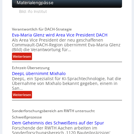
Materialengpässe
Bild: ifo Institut
Verantwortlich für DACH-Strategie
Eva-Maria Glenz wird Area Vice President DACH
Als Area Vice President der neu geschaffenen
Commvault-DACH-Region übernimmt Eva-Maria Glenz
(Bild) die Verantwortung für…
:
Weiterlesen
E
Echtzeit-Übersetzung
v
DeepL übernimmt Mixhalo
a
DeepL, ein Spezialist für KI-Sprachtechnologie, hat die
-
Übernahme von Mixhalo bekannt gegeben, einem in
M
San…
a
:
Weiterlesen
r
D
i
e
a
Sonderforschungsbereich am RWTH untersucht
e
G
Schweißprozesse
p
l
Dem Geheimnis des Schweißens auf der Spur
L
e
Forschende der RWTH Aachen arbeiten im
ü
n
Sonderforschungsbereich ‚1120 Bauteilpräzision‘