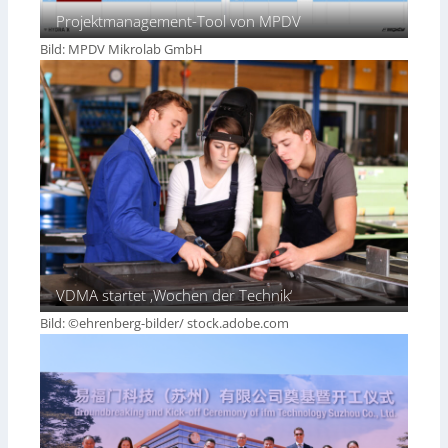
Projektmanagement-Tool von MPDV
Bild: MPDV Mikrolab GmbH
VDMA startet ‚Wochen der Technik‘
Bild: ©ehrenberg-bilder/ stock.adobe.com