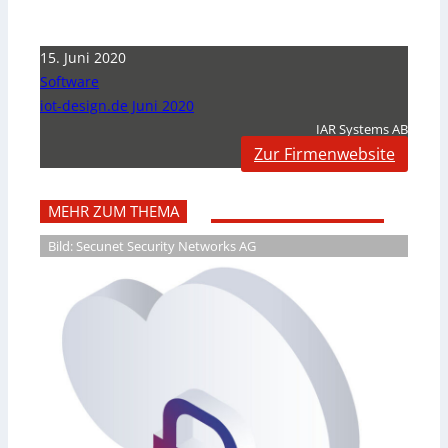
15. Juni 2020
Software
iot-design.de Juni 2020
IAR Systems AB
Zur Firmenwebsite
MEHR ZUM THEMA
Bild: Secunet Security Networks AG