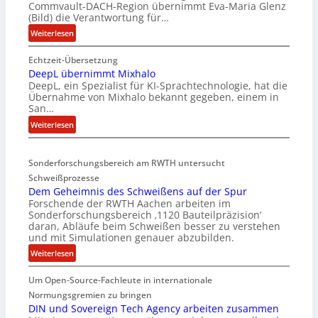
Commvault-DACH-Region übernimmt Eva-Maria Glenz
(Bild) die Verantwortung für…
:
Weiterlesen
E
Echtzeit-Übersetzung
v
DeepL übernimmt Mixhalo
a
DeepL, ein Spezialist für KI-Sprachtechnologie, hat die
-
Übernahme von Mixhalo bekannt gegeben, einem in
M
San…
a
:
Weiterlesen
r
D
i
e
a
Sonderforschungsbereich am RWTH untersucht
e
G
Schweißprozesse
p
l
Dem Geheimnis des Schweißens auf der Spur
L
e
Forschende der RWTH Aachen arbeiten im
ü
n
Sonderforschungsbereich ‚1120 Bauteilpräzision‘
b
z
daran, Abläufe beim Schweißen besser zu verstehen
e
w
und mit Simulationen genauer abzubilden.
r
i
:
Weiterlesen
n
r
D
i
d
Um Open-Source-Fachleute in internationale
e
m
A
m
Normungsgremien zu bringen
m
r
G
DIN und Sovereign Tech Agency arbeiten zusammen
t
e