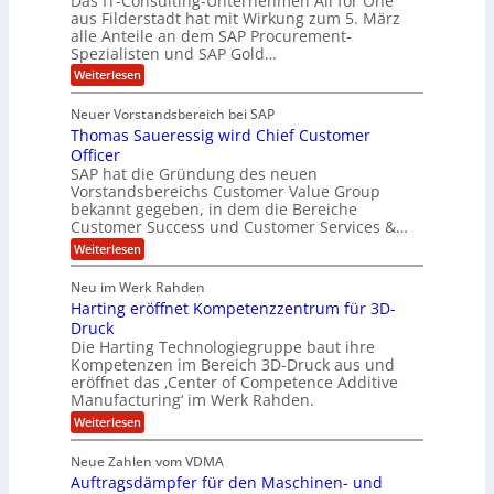
Das IT-Consulting-Unternehmen All for One
e
c
e
aus Filderstadt hat mit Wirkung zum 5. März
a
u
alle Anteile an dem SAP Procurement-
i
n
l
r
Spezialisten und SAP Gold…
I
n
i
i
:
t
Weiterlesen
F
t
s
A
y
S
C
t
l
s
Neuer Vorstandsbereich bei SAP
T
l
y
J
Thomas Saueressig wird Chief Customer
f
s
O
u
o
t
Officer
&
r
e
l
SAP hat die Gründung des neuen
O
V
m
i
Vorstandsbereichs Customer Value Group
n
S
P
bekannt gegeben, in dem die Bereiche
a
e
t
S
Customer Success und Customer Services &…
G
e
H
r
l
a
:
Weiterlesen
u
o
l
T
l
b
u
a
h
Neu im Werk Rahden
e
p
r
e
o
ü
i
Harting eröffnet Kompetenzzentrum für 3D-
s
m
r
b
n
a
Druck
E
h
e
V
s
Die Harting Technologiegruppe baut ihre
n
r
e
S
ä
Kompetenzen im Bereich 3D-Druck aus und
n
r
g
a
l
eröffnet das ‚Center of Competence Additive
i
s
u
i
t
m
Manufacturing‘ im Werk Rahden.
i
e
n
m
o
r
6
:
Weiterlesen
t
n
e
e
H
5
A
3
s
a
e
p
Neue Zahlen vom VDMA
.
M
s
r
s
r
2
i
Auftragsdämpfer für den Maschinen- und
i
t
o