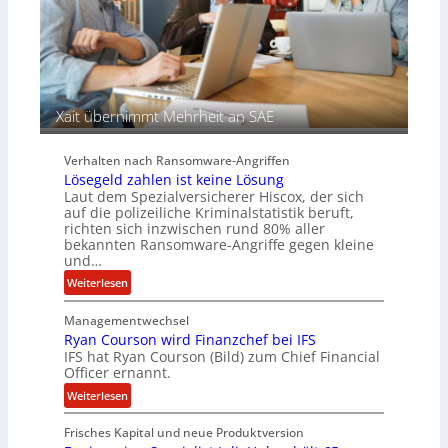
d
e
e
n
r
c
S
y
p
a
u
r
Xait übernimmt Mehrheit an SAE
r
b
e
Verhalten nach Ransomware-Angriffen
i
Lösegeld zahlen ist keine Lösung
t
Laut dem Spezialversicherer Hiscox, der sich
e
auf die polizeiliche Kriminalstatistik beruft,
n
richten sich inzwischen rund 80% aller
z
bekannten Ransomware-Angriffe gegen kleine
u
und…
s
:
Weiterlesen
a
L
m
Managementwechsel
ö
m
Ryan Courson wird Finanzchef bei IFS
s
e
IFS hat Ryan Courson (Bild) zum Chief Financial
e
Officer ernannt.
n
g
:
Weiterlesen
e
R
l
Frisches Kapital und neue Produktversion
y
d