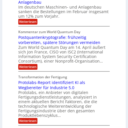
g
i
i
Anlagenbau
l
l
w
n
n
Im deutschen Maschinen- und Anlagenbau
u
l
i
g
sanken die Bestellungen im Februar insgesamt
t
g
r
e
i
um 12% zum Vorjahr.
d
f
r
o
C
ö
:
Weiterlesen
ü
n
h
f
A
r
i
f
e
u
Kommentar zum World Quantum Day
e
n
E
f
n
f
Postquantenkryptografie: frühzeitig
e
t
M
C
U
t
r
vorbereiten, spätere Störungen vermeiden
E
u
K
a
S
Zum World Quantum Day am 14. April äußert
s
o
g
A
-
sich Jon France, CISO von ISC2 (International
t
m
s
u
Information System Security Certification
o
D
p
d
m
n
Consortium), einer Nonprofit-Organisation…
e
ä
o
e
t
m
d
:
Weiterlesen
l
r
e
p
P
L
O
l
n
f
o
ff
a
Transformation der Fertigung
z
e
a
s
i
z
r
Protolabs-Report identifiziert KI als
t
t
r
c
e
f
q
Wegbereiter für Industrie 5.0
e
e
n
ü
u
Protolabs, ein Anbieter von digitalen
r
i
t
r
a
Fertigungsdienstleistungen, analysiert in
r
d
n
n
einem aktuellen Bericht Faktoren, die die
u
e
t
a
m
n
technologische Weiterentwicklung der
e
f
m
M
Fertigungsindustrie über den gesamten
n
ü
a
k
e
Produktlebenszyklus…
r
s
r
r
:
Weiterlesen
3
c
y
P
D
h
i
p