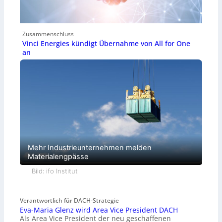
Zusammenschluss
Vinci Energies kündigt Übernahme von All for One
an
Mehr Industrieunternehmen melden
Materialengpässe
Bild: ifo Institut
Verantwortlich für DACH-Strategie
Eva-Maria Glenz wird Area Vice President DACH
Als Area Vice President der neu geschaffenen