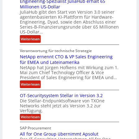
Engineering-Spezialist JuliaHub erhält 65
a
z
Millionen US-Dollar
n
a
JuliaHub gibt den Start von Version 3.0 seiner
C
h
agentenbasierten KI-Plattform für Hardware-
o
l
Engineering, Dyad, sowie den Abschluss einer
u
e
Series-B-Finanzierungsrunde über 65 Millionen
r
n
US-Dollar…
s
i
:
Weiterlesen
o
s
E
n
t
Verantwortung für technische Strategie
n
w
k
NetApp ernennt CTO & VP Sales Engineering
g
i
e
für EMEA und Lateinamerika
i
r
i
NetApp hat Jürgen Hofkens mit Wirkung zum 1.
n
d
Mai zum Chief Technology Officer & Vice
n
e
President of Sales Engineering für EMEA und…
F
e
e
i
L
:
Weiterlesen
r
n
ö
N
i
OT-Securitysystem Stellar in Version 3.2
a
s
e
n
Die Stellar-Endpunktsoftware von TXOne
n
u
t
g
Networks steht jetzt als Version 3.2 zur
z
n
A
-
Verfügung.
c
g
p
S
:
Weiterlesen
h
p
O
p
e
T
e
e
SAP Procurement
-
f
r
z
All for One Group übernimmt Apsolut
S
b
n
e
i