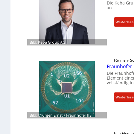
Die Keba Grup
an.
Weiterles
Bild: Keba Group AG
Für mehr So
Fraunhofer-
Die Fraunhofe
Element einen
vollständig i
Weiterles
Bild: ©Jürgen Ernst / Fraunhofer IIS
Hybrid-aut