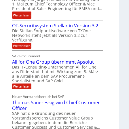
n
d
1. Mai zum Chief Technology Officer & Vice
e
e
F
President of Sales Engineering für EMEA und…
e
L
i
:
Weiterlesen
r
ö
n
N
i
s
a
OT-Securitysystem Stellar in Version 3.2
e
n
u
n
Die Stellar-Endpunktsoftware von TXOne
t
g
n
z
Networks steht jetzt als Version 3.2 zur
A
-
g
c
Verfügung.
p
S
h
:
Weiterlesen
p
p
O
e
e
T
e
SAP Procurement
f
-
r
z
All for One Group übernimmt Apsolut
b
S
n
i
e
Das IT-Consulting-Unternehmen All for One
e
e
c
a
aus Filderstadt hat mit Wirkung zum 5. März
i
u
n
l
alle Anteile an dem SAP Procurement-
I
r
Spezialisten und SAP Gold…
n
i
i
F
t
t
:
s
Weiterlesen
S
y
A
C
t
s
l
Neuer Vorstandsbereich bei SAP
T
J
y
l
Thomas Saueressig wird Chief Customer
s
f
O
u
t
o
Officer
&
l
e
r
SAP hat die Gründung des neuen
V
i
m
O
Vorstandsbereichs Customer Value Group
S
n
P
a
t
bekannt gegeben, in dem die Bereiche
e
S
H
e
G
Customer Success und Customer Services &…