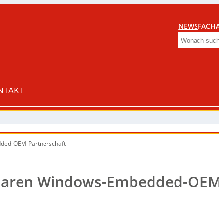
NEWS
FACHA
Search
NTAKT
dded-OEM-Partnerschaft
inbaren Windows-Embedded-OEM