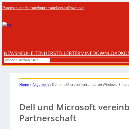
Datenschutzerklärung
Impressum
Kontakt
Download
NEWS
NEUHEITEN
HERSTELLER
TERMINE
DOWNLOAD
KO
Search
Home
»
Allgemein
»
Dell und Microsoft vereinbaren Windows-Embe
Dell und Microsoft vere
Partnerschaft