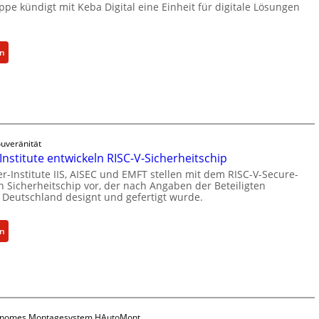
t
pe kündigt mit Keba Digital eine Einheit für digitale Lösungen
W
u
e
e
i
l
:
en
t
l
K
e
e
e
r
Z
b
b
a
a
i
h
g
l
l
r
uveränität
d
e
Institute entwickeln RISC-V-Sicherheitschip
ü
u
n
n
r-Institute IIS, AISEC und EMFT stellen mit dem RISC-V-Secure-
n
z
 Sicherheitschip vor, der nach Angaben der Beteiligten
d
g
n Deutschland designt und gefertigt wurde.
u
e
s
m
t
a
K
:
en
G
n
I
F
e
g
-
r
s
e
E
a
c
b
i
u
h
o
n
n
ä
t
s
onomes Montagesystem HAutoMont