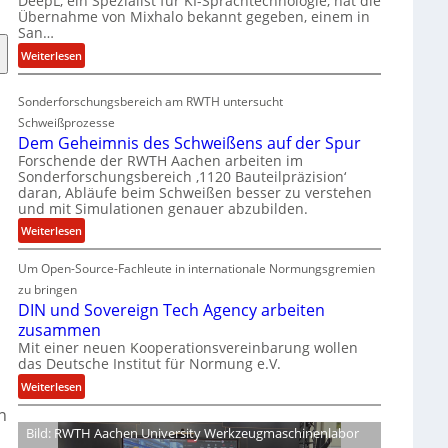
DeepL, ein Spezialist für KI-Sprachtechnologie, hat die
-
Übernahme von Mixhalo bekannt gegeben, einem in
M
San…
a
:
Weiterlesen
r
D
i
e
a
Sonderforschungsbereich am RWTH untersucht
e
G
Schweißprozesse
p
l
Dem Geheimnis des Schweißens auf der Spur
L
e
Forschende der RWTH Aachen arbeiten im
ü
n
Sonderforschungsbereich ‚1120 Bauteilpräzision‘
b
z
daran, Abläufe beim Schweißen besser zu verstehen
und mit Simulationen genauer abzubilden.
e
w
r
i
:
Weiterlesen
n
r
D
i
d
Um Open-Source-Fachleute in internationale Normungsgremien
e
m
A
m
zu bringen
m
r
G
DIN und Sovereign Tech Agency arbeiten
t
e
e
zusammen
M
a
h
Mit einer neuen Kooperationsvereinbarung wollen
i
V
das Deutsche Institut für Normung e.V.
e
x
i
i
:
Weiterlesen
h
c
m
D
n
a
e
n
I
Bild: RWTH Aachen University Werkzeugmaschinenlabor
l
P
i
N