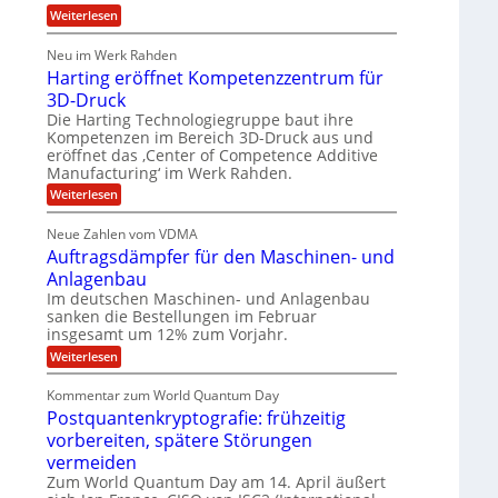
a
l
u
r
:
Weiterlesen
l
o
l
b
T
a
u
e
h
e
r
p
Neu im Werk Rahden
o
s
i
r
ü
Harting eröffnet Kompetenzzentrum für
m
n
b
E
h
a
3D-Druck
V
e
s
n
ä
e
r
Die Harting Technologiegruppe baut ihre
S
r
g
n
l
Kompetenzen im Bereich 3D-Druck aus und
a
s
i
i
t
eröffnet das ‚Center of Competence Additive
u
i
m
e
Manufacturing‘ im Werk Rahden.
n
6
o
m
r
n
t
e
:
Weiterlesen
5
e
3
A
H
e
M
s
.
p
a
s
Neue Zahlen vom VDMA
r
i
2
s
r
i
Auftragsdämpfer für den Maschinen- und
o
t
i
l
g
l
i
Anlagenbau
n
w
l
u
n
i
Im deutschen Maschinen- und Anlagenbau
g
i
t
g
r
sanken die Bestellungen im Februar
e
f
o
d
insgesamt um 12% zum Vorjahr.
r
ü
C
n
ö
:
Weiterlesen
h
r
e
f
A
i
f
E
n
u
e
Kommentar zum World Quantum Day
n
f
f
M
U
e
Postquantenkryptografie: frühzeitig
t
C
E
t
S
r
u
vorbereiten, spätere Störungen
K
A
-
a
s
o
vermeiden
g
t
u
D
m
s
Zum World Quantum Day am 14. April äußert
o
n
p
o
d
m