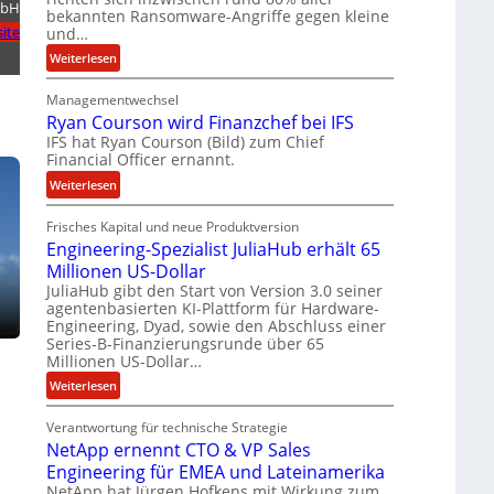
r
mbH
bekannten Ransomware-Angriffe gegen kleine
b
ite
und…
e
:
Weiterlesen
i
L
t
Managementwechsel
ö
e
Ryan Courson wird Finanzchef bei IFS
s
n
IFS hat Ryan Courson (Bild) zum Chief
e
z
Financial Officer ernannt.
g
u
e
:
Weiterlesen
s
l
R
a
d
Frisches Kapital und neue Produktversion
y
m
Engineering-Spezialist JuliaHub erhält 65
z
a
m
a
Millionen US-Dollar
n
e
h
JuliaHub gibt den Start von Version 3.0 seiner
C
n
agentenbasierten KI-Plattform für Hardware-
l
o
Engineering, Dyad, sowie den Abschluss einer
e
u
Series-B-Finanzierungsrunde über 65
n
r
Millionen US-Dollar…
i
s
:
Weiterlesen
s
o
E
t
n
Verantwortung für technische Strategie
n
k
w
NetApp ernennt CTO & VP Sales
g
e
i
Engineering für EMEA und Lateinamerika
i
i
r
NetApp hat Jürgen Hofkens mit Wirkung zum
n