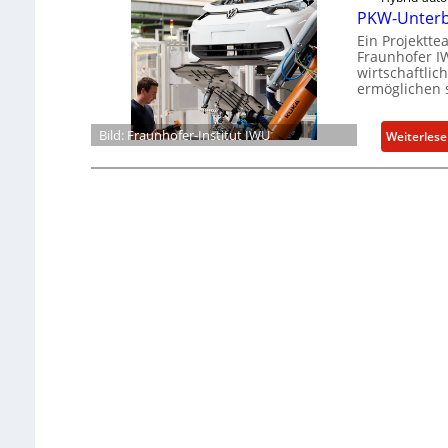
PKW-Unterbo
Ein Projektt
Fraunhofer I
wirtschaftli
ermöglichen s
Bild: Fraunhofer-Institut IWU
Weiterles