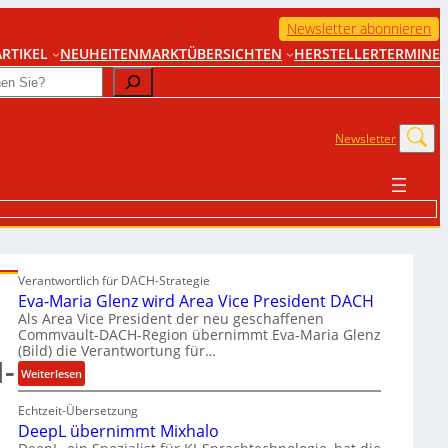
Newsletter abonnieren
RTIKEL
NEUHEITEN
MARKTÜBERSICHTEN
HERSTELLER
TERMINE
Newsletter
Verantwortlich für DACH-Strategie
Eva-Maria Glenz wird Area Vice President DACH
Als Area Vice President der neu geschaffenen
Commvault-DACH-Region übernimmt Eva-Maria Glenz
(Bild) die Verantwortung für…
-
:
Weiterlesen
E
Echtzeit-Übersetzung
v
DeepL übernimmt Mixhalo
a