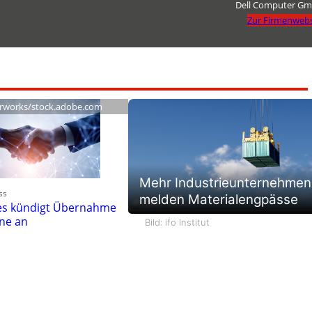
Dell Computer G
Zur Firmenwebs
rworks/stock.adobe.com
Mehr Industrieunternehmen
ss
melden Materialengpässe
ies kündigt Übernahme
One an
Bild: ifo Institut