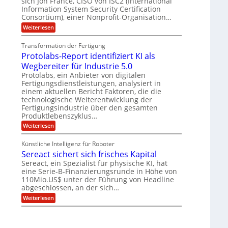
sich Jon France, CISO von ISC2 (International
e
d
ä
l
e
Information System Security Certification
t
m
r
L
l
Consortium), einer Nonprofit-Organisation…
e
p
O
n
a
a
:
f
Weiterlesen
ff
z
P
e
t
i
r
z
o
r
c
e
Transformation der Fertigung
e
s
f
e
n
i
Protolabs-Report identifiziert KI als
t
ü
r
t
q
r
n
Wegbereiter für Industrie 5.0
r
u
d
a
Protolabs, ein Anbieter von digitalen
u
a
e
m
Fertigungsdienstleistungen, analysiert in
m
n
n
f
einem aktuellen Bericht Faktoren, die die
t
M
e
ü
e
a
technologische Weiterentwicklung der
r
r
n
s
Fertigungsindustrie über den gesamten
3
i
k
c
Produktlebenszyklus…
D
r
h
k
-
:
Weiterlesen
y
i
a
D
P
p
n
r
r
t
e
Künstliche Intelligenz für Roboter
u
o
o
n
Sereact sichert sich frisches Kapital
c
t
g
-
k
o
r
Sereact, ein Spezialist für physische KI, hat
u
l
a
n
eine Serie-B-Finanzierungsrunde in Höhe von
a
f
d
110Mio.US$ unter der Führung von Headline
b
i
A
abgeschlossen, an der sich…
s
e
n
-
:
Weiterlesen
:
l
R
S
f
a
e
e
r
g
p
r
ü
e
o
e
h
n