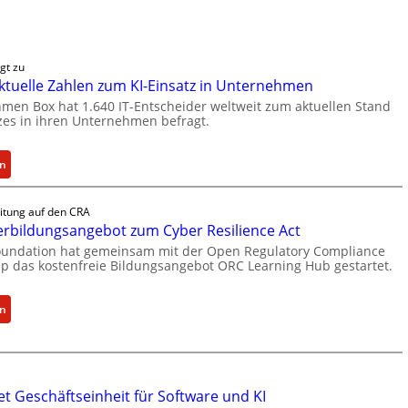
gt zu
 aktuelle Zahlen zum KI-Einsatz in Unternehmen
men Box hat 1.640 IT-Entscheider weltweit zum aktuellen Stand
zes in ihren Unternehmen befragt.
:
en
B
o
itung auf den CRA
x
rbildungsangebot zum Cyber Resilience Act
l
Foundation hat gemeinsam mit der Open Regulatory Compliance
i
p das kostenfreie Bildungsangebot ORC Learning Hub gestartet.
e
f
:
en
e
N
r
e
t
u
a
l
e
k
t Geschäftseinheit für Software und KI
s