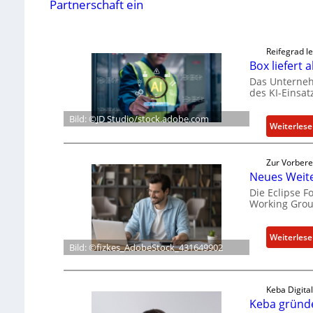
Partnerschaft ein
Reifegrad le
Box liefert
Das Unterneh
des KI-Einsat
Bild: ©JD Studio/stock.adobe.com
Weiterles
Zur Vorbere
Neues Weite
Die Eclipse 
Working Grou
Weiterles
Bild: ©fizkes_AdobeStock_431649902
Keba Digita
Keba gründe