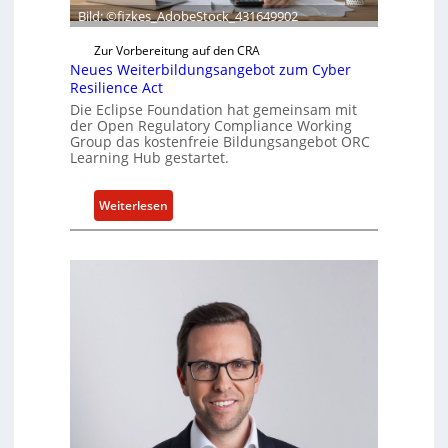
k
Bild: ©fizkes_AdobeStock_431649902
t
Zur Vorbereitung auf den CRA
u
Neues Weiterbildungsangebot zum Cyber
e
Resilience Act
l
Die Eclipse Foundation hat gemeinsam mit
l
der Open Regulatory Compliance Working
e
Group das kostenfreie Bildungsangebot ORC
Learning Hub gestartet.
Z
a
h
:
Weiterlesen
l
N
e
e
n
u
z
e
u
s
m
W
K
e
I
i
-
t
E
e
i
r