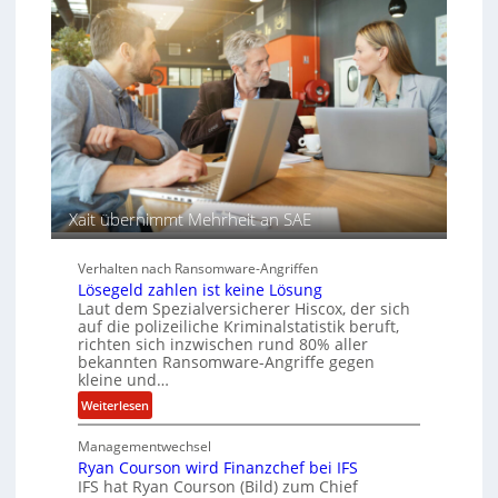
e
n
e
r
s
c
e
a
h
n
u
A
f
g
d
e
e
n
r
c
S
y
p
a
Xait übernimmt Mehrheit an SAE
u
r
r
b
e
Verhalten nach Ransomware-Angriffen
i
Lösegeld zahlen ist keine Lösung
Laut dem Spezialversicherer Hiscox, der sich
t
auf die polizeiliche Kriminalstatistik beruft,
e
richten sich inzwischen rund 80% aller
n
bekannten Ransomware-Angriffe gegen
z
kleine und…
u
:
Weiterlesen
s
L
a
Managementwechsel
ö
m
Ryan Courson wird Finanzchef bei IFS
s
m
IFS hat Ryan Courson (Bild) zum Chief
e