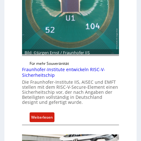
e
e
r
t
R
G
e
e
s
s
i
c
l
h
i
ä
Bild: ©Jürgen Ernst / Fraunhofer IIS
e
f
n
Für mehr Souveränität
t
c
Fraunhofer-Institute entwickeln RISC-V-
s
e
Sicherheitschip
e
A
Die Fraunhofer-Institute IIS, AISEC und EMFT
i
c
stellen mit dem RISC-V-Secure-Element einen
n
Sicherheitschip vor, der nach Angaben der
t
Beteiligten vollständig in Deutschland
h
designt und gefertigt wurde.
e
i
:
Weiterlesen
t
F
f
r
ü
a
r