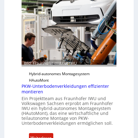
u
S
n
o
h
f
o
t
f
w
e
a
r
r
-
e
I
u
n
n
Bild: Fraunhofer-Institut IWU
s
d
t
Hybrid-autonomes Montagesystem
K
i
HAutoMont
I
PKW-Unterbodenverkleidungen effizienter
t
montieren
u
Ein Projektteam aus Fraunhofer IWU und
t
Volkswagen Sachsen erprobt am Fraunhofer
e
IWU ein hybrid-autonomes Montagesystem
e
(HAutoMont), das eine wirtschaftliche und
teilautonome Montage von PKW-
n
Unterbodenverkleidungen ermöglichen soll.
t
w
:
Weiterlesen