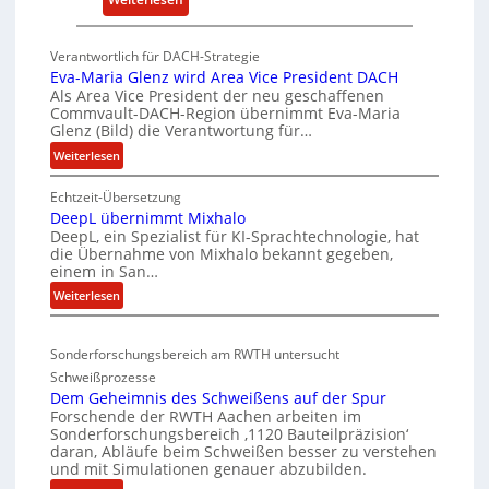
i
P
c
K
k
Verantwortlich für DACH-Strategie
W
e
Eva-Maria Glenz wird Area Vice President DACH
-
l
Als Area Vice President der neu geschaffenen
Commvault-DACH-Region übernimmt Eva-Maria
U
n
Glenz (Bild) die Verantwortung für…
n
R
:
Weiterlesen
t
I
E
e
S
Echtzeit-Übersetzung
v
r
C
DeepL übernimmt Mixhalo
a
b
-
DeepL, ein Spezialist für KI-Sprachtechnologie, hat
-
o
die Übernahme von Mixhalo bekannt gegeben,
V
M
einem in San…
d
-
a
:
Weiterlesen
e
S
r
D
n
i
i
e
a
v
c
Sonderforschungsbereich am RWTH untersucht
e
G
e
h
Schweißprozesse
p
l
r
e
Dem Geheimnis des Schweißens auf der Spur
L
e
k
r
Forschende der RWTH Aachen arbeiten im
ü
n
Sonderforschungsbereich ‚1120 Bauteilpräzision‘
l
h
b
z
daran, Abläufe beim Schweißen besser zu verstehen
e
e
e
w
und mit Simulationen genauer abzubilden.
i
i
r
i