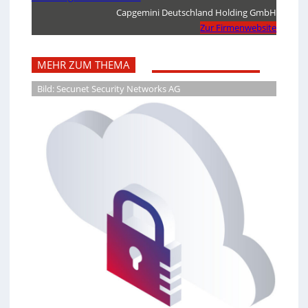
Capgemini Deutschland Holding GmbH
Zur Firmenwebsite
MEHR ZUM THEMA
Bild: Secunet Security Networks AG