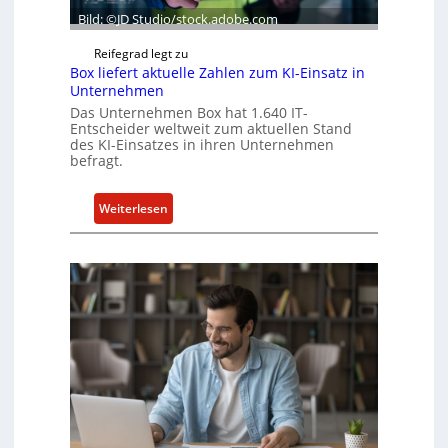
Bild: ©JD Studio/stock.adobe.com
Reifegrad legt zu
Box liefert aktuelle Zahlen zum KI-Einsatz in
Unternehmen
Das Unternehmen Box hat 1.640 IT-
Entscheider weltweit zum aktuellen Stand
des KI-Einsatzes in ihren Unternehmen
befragt.
:
Weiterlesen
B
o
x
l
i
e
f
e
r
t
a