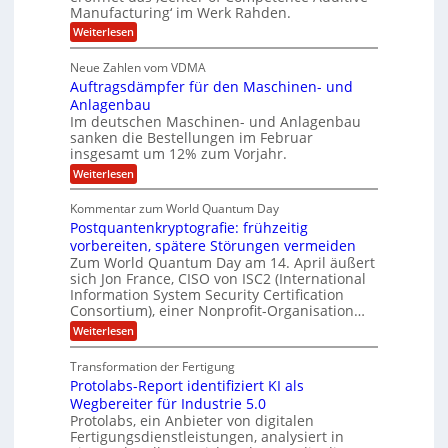
i
m
Manufacturing‘ im Werk Rahden.
i
6
e
n
m
o
r
:
Weiterlesen
5
t
n
e
e
H
M
A
3
s
a
e
p
Neue Zahlen vom VDMA
.
s
i
r
s
r
2
i
Auftragsdämpfer für den Maschinen- und
t
l
o
g
i
i
Anlagenbau
l
l
w
n
n
Im deutschen Maschinen- und Anlagenbau
u
i
i
g
sanken die Bestellungen im Februar
t
g
r
e
o
insgesamt um 12% zum Vorjahr.
d
f
r
n
C
ö
:
Weiterlesen
ü
h
e
f
A
r
i
f
u
n
Kommentar zum World Quantum Day
e
n
E
f
U
f
Postquantenkryptografie: frühzeitig
e
t
M
C
t
S
r
vorbereiten, spätere Störungen vermeiden
E
u
K
a
-
Zum World Quantum Day am 14. April äußert
s
o
g
A
sich Jon France, CISO von ISC2 (International
D
t
m
s
u
Information System Security Certification
o
p
o
d
m
n
Consortium), einer Nonprofit-Organisation…
e
ä
l
e
t
m
d
:
Weiterlesen
r
l
e
p
P
L
O
n
f
a
o
ff
a
Transformation der Fertigung
z
e
s
r
i
z
r
Protolabs-Report identifiziert KI als
t
t
c
e
f
q
Wegbereiter für Industrie 5.0
e
e
n
ü
u
Protolabs, ein Anbieter von digitalen
r
i
t
r
a
Fertigungsdienstleistungen, analysiert in
r
d
n
n