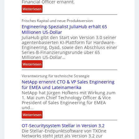
e
Financial Officer ernannt.
g
n
:
Weiterlesen
e
R
l
Frisches Kapital und neue Produktversion
y
d
Engineering-Spezialist JuliaHub erhält 65
a
z
Millionen US-Dollar
n
a
JuliaHub gibt den Start von Version 3.0 seiner
C
h
agentenbasierten KI-Plattform für Hardware-
o
l
Engineering, Dyad, sowie den Abschluss einer
u
e
Series-B-Finanzierungsrunde über 65
r
n
Millionen US-Dollar…
s
i
:
Weiterlesen
o
s
E
n
t
Verantwortung für technische Strategie
n
w
k
NetApp ernennt CTO & VP Sales Engineering
g
i
e
für EMEA und Lateinamerika
i
r
i
NetApp hat Jürgen Hofkens mit Wirkung zum
n
d
1. Mai zum Chief Technology Officer & Vice
n
e
President of Sales Engineering für EMEA
F
e
e
und…
i
L
r
:
Weiterlesen
n
ö
i
N
a
s
n
OT-Securitysystem Stellar in Version 3.2
e
n
u
g
Die Stellar-Endpunktsoftware von TXOne
t
z
n
-
Networks steht jetzt als Version 3.2 zur
A
c
g