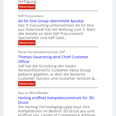
Verfügung.
S
p
h
p
:
Weiterlesen
p
e
O
e
T
e
f
SAP Procurement
z
-
r
b
All for One Group übernimmt Apsolut
S
i
n
e
e
Das IT-Consulting-Unternehmen All for One
a
c
e
aus Filderstadt hat mit Wirkung zum 5. März
i
l
u
alle Anteile an dem SAP Procurement-
n
I
r
i
Spezialisten und SAP Gold…
n
F
i
s
:
t
Weiterlesen
t
S
t
A
y
C
l
s
J
Neuer Vorstandsbereich bei SAP
T
l
y
u
Thomas Saueressig wird Chief Customer
f
s
O
l
o
t
Officer
&
r
e
i
SAP hat die Gründung des neuen
O
V
m
Vorstandsbereichs Customer Value Group
a
n
S
P
bekannt gegeben, in dem die Bereiche
H
e
t
S
Customer Success und Customer Services &…
G
e
u
r
l
a
:
Weiterlesen
b
o
l
T
l
u
a
e
h
Neu im Werk Rahden
e
p
r
o
r
ü
i
Harting eröffnet Kompetenzzentrum für 3D-
s
m
h
b
n
a
Druck
E
e
V
ä
s
Die Harting Technologiegruppe baut ihre
n
r
e
S
l
Kompetenzen im Bereich 3D-Druck aus und
n
r
g
a
t
eröffnet das ‚Center of Competence Additive
i
s
u