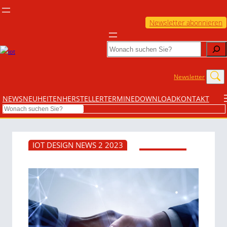
Newsletter abonnieren
Search
Newsletter
NEWS
NEUHEITEN
HERSTELLER
TERMINE
DOWNLOAD
KONTAKT
Search
IOT DESIGN NEWS 2 2023