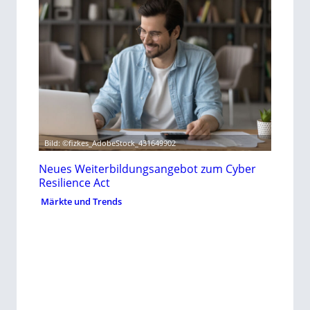
Bild: ©fizkes_AdobeStock_431649902
Neues Weiterbildungsangebot zum Cyber
Resilience Act
Märkte und Trends