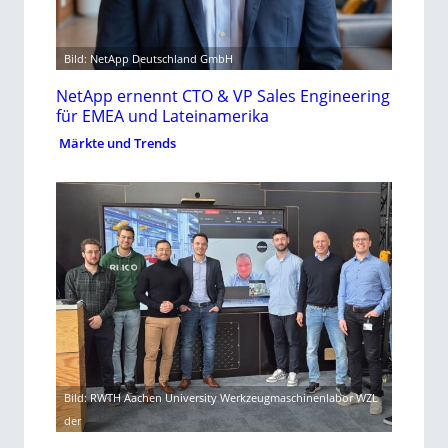
Bild: NetApp Deutschland GmbH
NetApp ernennt CTO & VP Sales Engineering
für EMEA und Lateinamerika
Märkte und Trends
Bild: RWTH Aachen University Werkzeugmaschinenlabor WZL
der