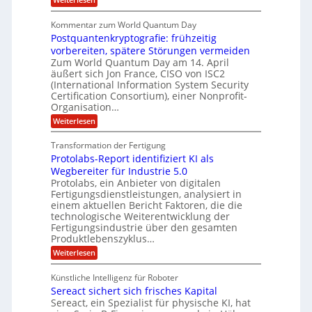
r
h
f
A
n
i
E
f
u
U
Kommentar zum World Quantum Day
e
n
f
M
f
S
Postquantenkryptografie: frühzeitig
e
t
E
C
t
r
-
vorbereiten, spätere Störungen vermeiden
u
A
K
a
Zum World Quantum Day am 14. April
D
s
o
g
u
äußert sich Jon France, CISO von ISC2
t
o
m
s
n
(International Information System Security
o
p
d
l
m
Certification Consortium), einer Nonprofit-
e
d
ä
l
e
t
Organisation…
m
L
r
e
a
p
:
Weiterlesen
a
O
n
f
r
P
ff
z
e
t
o
i
z
Transformation der Fertigung
r
e
s
c
e
f
Protolabs-Report identifiziert KI als
t
e
i
n
ü
q
Wegbereiter für Industrie 5.0
r
t
r
n
u
Protolabs, ein Anbieter von digitalen
r
d
a
a
Fertigungsdienstleistungen, analysiert in
u
e
n
m
m
n
einem aktuellen Bericht Faktoren, die die
t
f
M
e
technologische Weiterentwicklung der
e
ü
a
Fertigungsindustrie über den gesamten
n
r
r
s
k
Produktlebenszyklus…
i
3
c
r
D
:
Weiterlesen
h
k
y
-
P
i
p
a
D
r
n
t
Künstliche Intelligenz für Roboter
r
o
e
o
Sereact sichert sich frisches Kapital
u
t
n
g
c
o
Sereact, ein Spezialist für physische KI, hat
-
r
k
l
u