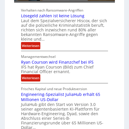
r
r
b
Verhalten nach Ransomware-Angriffen
e
Lösegeld zahlen ist keine Lösung
i
Laut dem Spezialversicherer Hiscox, der sich
t
auf die polizeiliche Kriminalstatistik beruft,
e
richten sich inzwischen rund 80% aller
n
bekannten Ransomware-Angriffe gegen
kleine und…
z
u
:
Weiterlesen
s
L
a
Managementwechsel
ö
m
Ryan Courson wird Finanzchef bei IFS
s
IFS hat Ryan Courson (Bild) zum Chief
m
e
Financial Officer ernannt.
e
g
n
:
Weiterlesen
e
R
l
Frisches Kapital und neue Produktversion
y
d
Engineering-Spezialist JuliaHub erhält 65
a
z
Millionen US-Dollar
n
a
JuliaHub gibt den Start von Version 3.0
C
h
seiner agentenbasierten KI-Plattform für
o
l
Hardware-Engineering, Dyad, sowie den
u
e
Abschluss einer Series-B-
r
n
Finanzierungsrunde über 65 Millionen US-
Dollar…
s
i