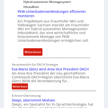
d
Hybrid-autonomes Montagesystem
t
K
HAutoMont
i
I
PKW-Unterbodenverkleidungen effizienter
t
montieren
u
Ein Projektteam aus Fraunhofer IWU und
t
Volkswagen Sachsen erprobt am Fraunhofer
e
IWU ein hybrid-autonomes Montagesystem
(HAutoMont), das eine wirtschaftliche und
e
teilautonome Montage von PKW-
n
Unterbodenverkleidungen ermöglichen soll.
t
w
:
Weiterlesen
i
P
c
K
k
Verantwortlich für DACH-Strategie
W
e
Eva-Maria Glenz wird Area Vice President DACH
-
Als Area Vice President der neu geschaffenen
l
Commvault-DACH-Region übernimmt Eva-Maria
U
n
Glenz (Bild) die Verantwortung für…
n
R
:
Weiterlesen
t
I
E
e
S
Echtzeit-Übersetzung
v
r
C
DeepL übernimmt Mixhalo
a
b
-
DeepL, ein Spezialist für KI-Sprachtechnologie, hat
-
o