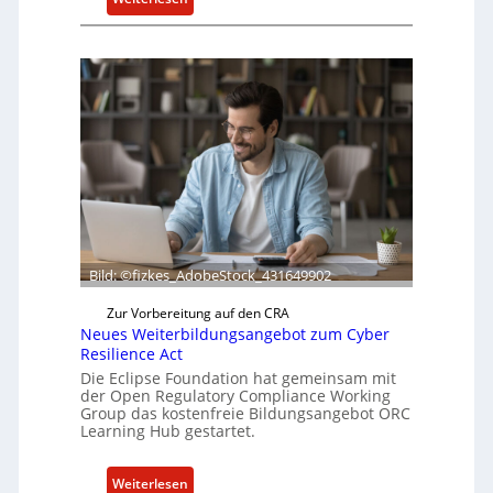
B
o
x
l
i
e
f
e
r
t
a
Bild: ©fizkes_AdobeStock_431649902
k
t
Zur Vorbereitung auf den CRA
u
Neues Weiterbildungsangebot zum Cyber
e
Resilience Act
l
Die Eclipse Foundation hat gemeinsam mit
l
der Open Regulatory Compliance Working
Group das kostenfreie Bildungsangebot ORC
e
Learning Hub gestartet.
Z
a
:
h
Weiterlesen