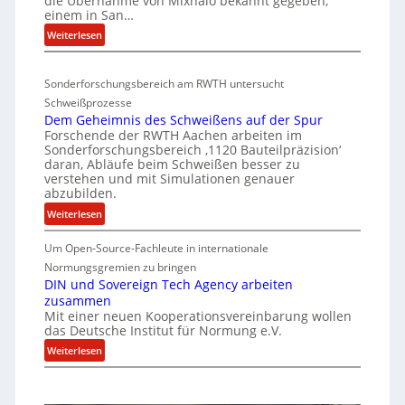
die Übernahme von Mixhalo bekannt gegeben,
V
M
einem in San…
d
a
-
:
Weiterlesen
e
r
S
D
n
i
i
e
a
v
c
Sonderforschungsbereich am RWTH untersucht
e
G
e
h
Schweißprozesse
p
l
r
e
Dem Geheimnis des Schweißens auf der Spur
L
e
k
Forschende der RWTH Aachen arbeiten im
r
ü
n
Sonderforschungsbereich ‚1120 Bauteilpräzision‘
l
b
h
z
daran, Abläufe beim Schweißen besser zu
e
e
e
w
verstehen und mit Simulationen genauer
i
r
abzubilden.
i
i
n
d
r
t
:
Weiterlesen
i
u
d
D
s
m
n
A
Um Open-Source-Fachleute in internationale
e
c
m
r
g
m
Normungsgremien zu bringen
h
t
e
G
e
DIN und Sovereign Tech Agency arbeiten
i
M
a
zusammen
e
n
p
i
V
Mit einer neuen Kooperationsvereinbarung wollen
h
e
x
das Deutsche Institut für Normung e.V.
i
e
ff
h
c
:
i
Weiterlesen
i
a
e
D
m
z
l
P
I
n
o
i
r
N
i