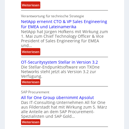
o
s
:
Weiterlesen
n
t
E
w
k
Verantwortung für technische Strategie
n
i
e
NetApp ernennt CTO & VP Sales Engineering
g
r
i
für EMEA und Lateinamerika
i
d
NetApp hat Jürgen Hofkens mit Wirkung zum
n
n
1. Mai zum Chief Technology Officer & Vice
F
e
e
President of Sales Engineering für EMEA
i
L
e
und…
n
ö
r
:
Weiterlesen
a
s
i
N
n
u
n
OT-Securitysystem Stellar in Version 3.2
e
z
n
g
Die Stellar-Endpunktsoftware von TXOne
t
c
g
-
Networks steht jetzt als Version 3.2 zur
A
h
Verfügung.
S
p
e
p
:
Weiterlesen
p
f
O
e
T
e
b
SAP Procurement
z
-
r
e
All for One Group übernimmt Apsolut
S
i
n
e
Das IT-Consulting-Unternehmen All for One
i
a
c
e
aus Filderstadt hat mit Wirkung zum 5. März
I
l
u
alle Anteile an dem SAP Procurement-
n
F
r
i
Spezialisten und SAP Gold…
n
i
S
s
:
t
Weiterlesen
t
t
A
y
C