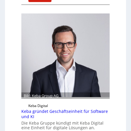
N
l
e
e
u
n
e
z
s
u
W
m
e
K
i
I
t
-
e
E
r
i
b
n
i
s
l
a
d
t
u
Bild: Keba Group AG
z
n
i
Keba Digital
g
n
Keba gründet Geschäftseinheit für Software
s
U
und KI
a
n
Die Keba Gruppe kündigt mit Keba Digital
n
t
eine Einheit für digitale Lösungen an.