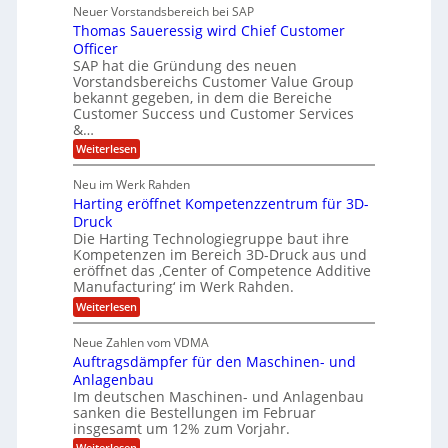
l
s
J
Neuer Vorstandsbereich bei SAP
T
l
y
u
Thomas Saueressig wird Chief Customer
f
s
O
l
o
t
Officer
&
r
e
i
SAP hat die Gründung des neuen
O
V
m
Vorstandsbereichs Customer Value Group
a
n
S
P
bekannt gegeben, in dem die Bereiche
H
e
t
S
Customer Success und Customer Services
G
e
u
&…
r
l
a
b
o
l
:
l
Weiterlesen
u
a
e
T
e
p
r
h
r
Neu im Werk Rahden
ü
i
s
o
h
b
n
Harting eröffnet Kompetenzzentrum für 3D-
m
E
e
V
ä
a
Druck
n
r
e
s
l
Die Harting Technologiegruppe baut ihre
n
r
g
S
t
Kompetenzen im Bereich 3D-Druck aus und
i
s
a
i
m
eröffnet das ‚Center of Competence Additive
i
6
u
n
m
o
Manufacturing‘ im Werk Rahden.
e
5
t
n
e
r
:
Weiterlesen
M
A
3
e
H
e
p
.
i
s
a
s
r
2
Neue Zahlen vom VDMA
s
r
l
o
i
i
Auftragsdämpfer für den Maschinen- und
t
l
l
g
i
n
Anlagenbau
u
i
w
n
Im deutschen Maschinen- und Anlagenbau
t
g
i
g
o
sanken die Bestellungen im Februar
r
f
e
n
insgesamt um 12% zum Vorjahr.
d
r
ü
C
e
ö
:
Weiterlesen