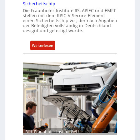
s
Sicherheitschip
e
e
Die Fraunhofer-Institute IIS, AISEC und EMFT
A
stellen mit dem RISC-V-Secure-Element
i
c
einen Sicherheitschip vor, der nach Angaben
n
der Beteiligten vollständig in Deutschland
t
h
designt und gefertigt wurde.
e
i
:
Weiterlesen
t
F
f
r
ü
a
r
u
S
n
o
h
f
o
t
f
w
e
a
r
r
-
e
I
u
n
Bild: Fraunhofer-Institut IWU
n
s