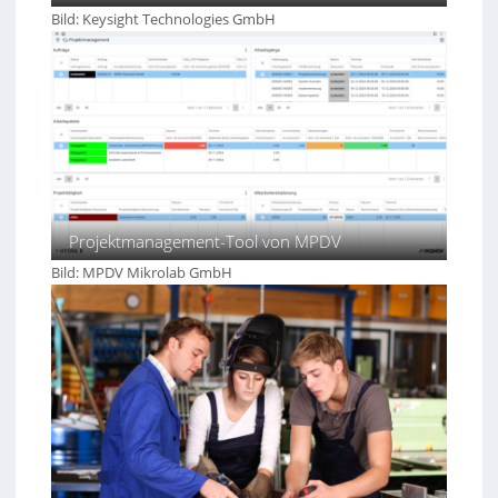
e
d
Bild: Keysight Technologies GmbH
r
u
m
s
e
t
i
r
d
i
e
e
n
5
.
0
Projektmanagement-Tool von MPDV
Bild: MPDV Mikrolab GmbH