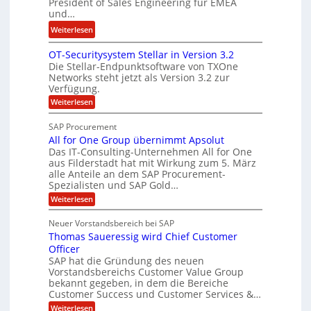
President of Sales Engineering für EMEA
F
e
e
und…
i
L
r
:
Weiterlesen
n
ö
i
N
a
s
n
OT-Securitysystem Stellar in Version 3.2
e
n
u
g
Die Stellar-Endpunktsoftware von TXOne
t
z
n
-
Networks steht jetzt als Version 3.2 zur
A
c
g
Verfügung.
S
p
h
p
:
Weiterlesen
p
e
O
e
T
e
f
SAP Procurement
z
-
r
b
All for One Group übernimmt Apsolut
S
i
n
e
e
Das IT-Consulting-Unternehmen All for One
a
c
e
aus Filderstadt hat mit Wirkung zum 5. März
i
l
u
alle Anteile an dem SAP Procurement-
n
I
r
i
Spezialisten und SAP Gold…
n
F
i
s
:
t
Weiterlesen
t
S
t
A
y
C
l
s
J
Neuer Vorstandsbereich bei SAP
T
l
y
u
Thomas Saueressig wird Chief Customer
f
s
O
l
o
t
Officer
&
r
e
i
SAP hat die Gründung des neuen
O
V
m
Vorstandsbereichs Customer Value Group
a
n
S
P
bekannt gegeben, in dem die Bereiche
H
e
t
S
Customer Success und Customer Services &…
G
e
u
r
l
a
:
Weiterlesen