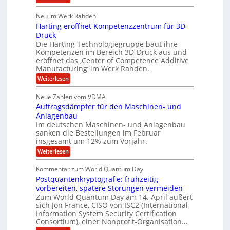
b
o
l
T
l
u
a
e
h
Neu im Werk Rahden
e
p
r
o
r
ü
i
Harting eröffnet Kompetenzzentrum für 3D-
s
m
h
b
n
a
Druck
E
e
V
ä
s
Die Harting Technologiegruppe baut ihre
n
r
e
S
l
Kompetenzen im Bereich 3D-Druck aus und
n
r
g
a
t
eröffnet das ‚Center of Competence Additive
i
s
u
i
m
Manufacturing‘ im Werk Rahden.
i
6
e
n
m
o
r
:
Weiterlesen
5
t
n
e
e
H
M
A
3
s
a
e
p
Neue Zahlen vom VDMA
.
s
i
r
s
r
2
i
Auftragsdämpfer für den Maschinen- und
t
l
o
g
i
i
Anlagenbau
l
l
w
n
n
Im deutschen Maschinen- und Anlagenbau
u
i
i
g
sanken die Bestellungen im Februar
t
g
r
e
o
insgesamt um 12% zum Vorjahr.
d
f
r
n
C
ö
:
Weiterlesen
ü
h
e
f
A
r
i
f
u
n
Kommentar zum World Quantum Day
e
n
E
f
U
f
Postquantenkryptografie: frühzeitig
e
t
M
C
t
S
r
vorbereiten, spätere Störungen vermeiden
E
u
K
a
-
Zum World Quantum Day am 14. April äußert
s
o
g
A
sich Jon France, CISO von ISC2 (International
D
t
m
s
u
Information System Security Certification
o
p
o
d
m
n
Consortium), einer Nonprofit-Organisation…
e
ä
l
e
t
m