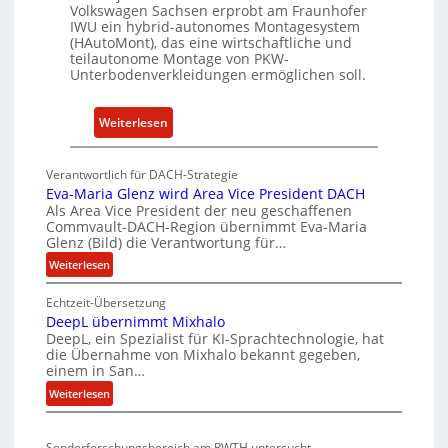
Volkswagen Sachsen erprobt am Fraunhofer
e
IWU ein hybrid-autonomes Montagesystem
e
(HAutoMont), das eine wirtschaftliche und
teilautonome Montage von PKW-
n
Unterbodenverkleidungen ermöglichen soll.
t
w
:
Weiterlesen
i
P
c
K
k
Verantwortlich für DACH-Strategie
W
e
Eva-Maria Glenz wird Area Vice President DACH
-
l
Als Area Vice President der neu geschaffenen
Commvault-DACH-Region übernimmt Eva-Maria
U
n
Glenz (Bild) die Verantwortung für…
n
R
:
Weiterlesen
t
I
E
e
S
Echtzeit-Übersetzung
v
r
C
DeepL übernimmt Mixhalo
a
b
-
DeepL, ein Spezialist für KI-Sprachtechnologie, hat
-
o
die Übernahme von Mixhalo bekannt gegeben,
V
M
einem in San…
d
-
a
:
Weiterlesen
e
S
r
D
n
i
i
e
a
v
c
Sonderforschungsbereich am RWTH untersucht