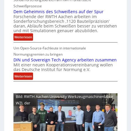
e
G
e
h
Schweißprozesse
p
l
r
e
Dem Geheimnis des Schweißens auf der Spur
L
e
k
r
Forschende der RWTH Aachen arbeiten im
ü
n
Sonderforschungsbereich ‚1120 Bauteilpräzision‘
l
h
b
z
daran, Abläufe beim Schweißen besser zu verstehen
e
e
e
w
und mit Simulationen genauer abzubilden.
i
r
i
i
:
Weiterlesen
n
d
t
r
D
i
u
s
d
Um Open-Source-Fachleute in internationale
e
m
n
A
c
m
Normungsgremien zu bringen
m
r
g
h
G
DIN und Sovereign Tech Agency arbeiten zusammen
t
e
e
Mit einer neuen Kooperationsvereinbarung wollen
e
i
M
a
das Deutsche Institut für Normung e.V.
n
h
p
i
V
e
:
Weiterlesen
e
x
i
i
D
ff
h
c
m
I
i
a
e
n
N
z
l
Bild: RWTH Aachen University Werkzeugmaschinenlabor
P
i
u
o
i
r
WZL der
s
n
e
e
d
d
s
n
e
S
i
t
s
o
d
e
S
v
e