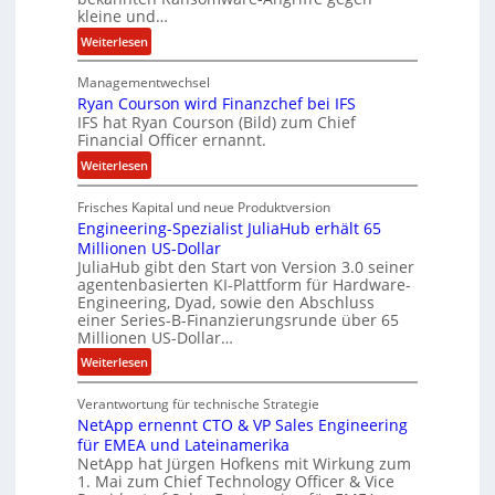
z
kleine und…
u
:
Weiterlesen
s
L
a
Managementwechsel
ö
m
Ryan Courson wird Finanzchef bei IFS
s
m
IFS hat Ryan Courson (Bild) zum Chief
e
e
Financial Officer ernannt.
g
n
:
Weiterlesen
e
R
l
Frisches Kapital und neue Produktversion
y
d
Engineering-Spezialist JuliaHub erhält 65
a
z
Millionen US-Dollar
n
a
JuliaHub gibt den Start von Version 3.0 seiner
C
h
agentenbasierten KI-Plattform für Hardware-
o
l
Engineering, Dyad, sowie den Abschluss
u
e
einer Series-B-Finanzierungsrunde über 65
r
n
Millionen US-Dollar…
s
i
:
Weiterlesen
o
s
E
n
t
Verantwortung für technische Strategie
n
w
k
NetApp ernennt CTO & VP Sales Engineering
g
i
e
für EMEA und Lateinamerika
i
r
i
NetApp hat Jürgen Hofkens mit Wirkung zum
n
d
1. Mai zum Chief Technology Officer & Vice
n
e