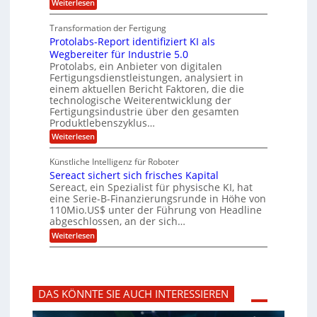
d
:
Weiterlesen
r
l
e
p
P
L
O
n
f
a
o
ff
a
Transformation der Fertigung
z
e
s
r
i
z
r
Protolabs-Report identifiziert KI als
t
t
c
e
f
q
Wegbereiter für Industrie 5.0
e
e
n
ü
u
Protolabs, ein Anbieter von digitalen
r
i
t
r
a
Fertigungsdienstleistungen, analysiert in
r
d
n
n
einem aktuellen Bericht Faktoren, die die
u
e
t
a
m
n
technologische Weiterentwicklung der
e
f
m
M
Fertigungsindustrie über den gesamten
n
ü
a
k
e
Produktlebenszyklus…
r
s
r
r
:
Weiterlesen
3
c
y
P
D
h
i
p
r
-
i
t
Künstliche Intelligenz für Roboter
k
o
D
n
o
Sereact sichert sich frisches Kapital
a
t
r
e
g
o
Sereact, ein Spezialist für physische KI, hat
u
n
r
l
c
eine Serie-B-Finanzierungsrunde in Höhe von
-
a
a
k
u
110Mio.US$ unter der Führung von Headline
f
b
n
i
abgeschlossen, an der sich…
s
d
e
:
-
Weiterlesen
A
:
S
R
n
f
e
e
l
r
r
p
a
ü
e
o
g
h
a
r
e
z
DAS KÖNNTE SIE AUCH INTERESSIEREN
c
t
n
e
t
i
b
i
s
d
a