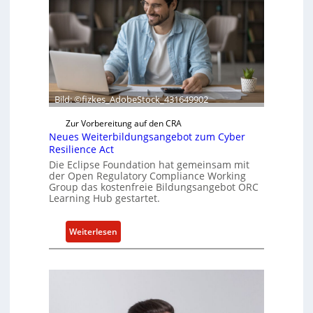
e
f
e
r
t
a
k
Bild: ©fizkes_AdobeStock_431649902
t
Zur Vorbereitung auf den CRA
u
Neues Weiterbildungsangebot zum Cyber
e
Resilience Act
l
Die Eclipse Foundation hat gemeinsam mit
l
der Open Regulatory Compliance Working
e
Group das kostenfreie Bildungsangebot ORC
Learning Hub gestartet.
Z
a
h
:
Weiterlesen
l
N
e
e
n
u
z
e
u
s