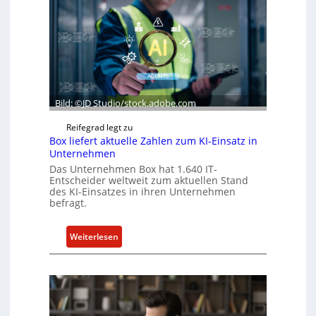
Bild: ©JD Studio/stock.adobe.com
Reifegrad legt zu
Box liefert aktuelle Zahlen zum KI-Einsatz in
Unternehmen
Das Unternehmen Box hat 1.640 IT-
Entscheider weltweit zum aktuellen Stand
des KI-Einsatzes in ihren Unternehmen
befragt.
:
Weiterlesen
B
o
x
l
i