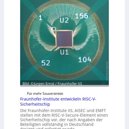
z
a
e
u
g
n
m
r
C
ü
y
n
b
d
e
e
r
t
R
G
e
e
s
s
i
c
l
h
i
ä
Bild: ©Jürgen Ernst / Fraunhofer IIS
e
f
n
Für mehr Souveränität
t
c
Fraunhofer-Institute entwickeln RISC-V-
s
e
Sicherheitschip
e
A
Die Fraunhofer-Institute IIS, AISEC und EMFT
i
stellen mit dem RISC-V-Secure-Element einen
c
Sicherheitschip vor, der nach Angaben der
n
t
Beteiligten vollständig in Deutschland
h
designt und gefertigt wurde.