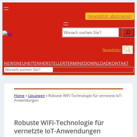
Newsletter abonnieren
Search
Newsletter
NEWS
NEUHEITEN
HERSTELLER
TERMINE
DOWNLOAD
KONTAKT
Search
Home
»
Lösungen
»
Robuste WiFi-Technologie für vernetzte IoT-
Anwendungen
Robuste WiFi-Technologie für
vernetzte IoT-Anwendungen