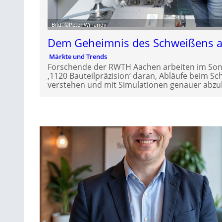
Bild: ©Peter Winandy
Dem Geheimnis des Schweißens a
Märkte und Trends
Forschende der RWTH Aachen arbeiten im So
‚1120 Bauteilpräzision‘ daran, Abläufe beim S
verstehen und mit Simulationen genauer abzu