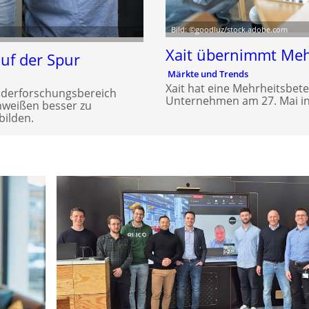
Bild: ©goodluz/stock.adobe.com
Xait übernimmt Meh
uf der Spur
Märkte und Trends
Xait hat eine Mehrheitsbete
nderforschungsbereich
Unternehmen am 27. Mai in
chweißen besser zu
bilden.