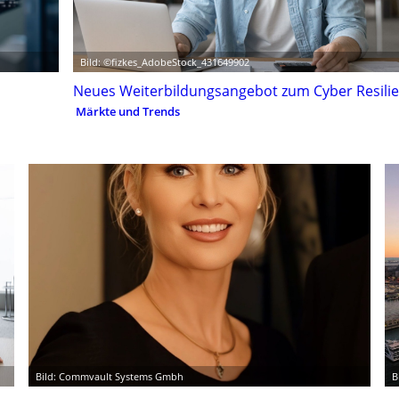
Bild: ©fizkes_AdobeStock_431649902
Neues Weiterbildungsangebot zum Cyber Resilie
Märkte und Trends
Bild: Commvault Systems Gmbh
B