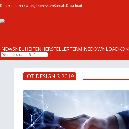
Datenschutzerklärung
Impressum
Kontakt
Download
NEWS
NEUHEITEN
HERSTELLER
TERMINE
DOWNLOAD
KON
Search
IOT DESIGN 3 2019