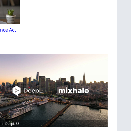
nce Act
ild: DeepL SE