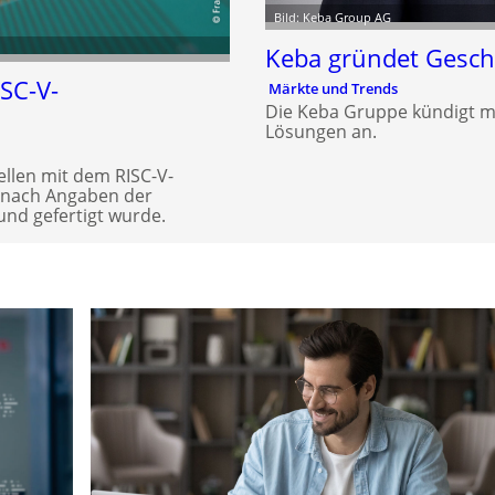
Bild: Keba Group AG
Keba gründet Geschä
ISC-V-
Märkte und Trends
Die Keba Gruppe kündigt mit 
Lösungen an.
tellen mit dem RISC-V-
r nach Angaben der
 und gefertigt wurde.