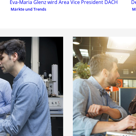
Eva-Maria Glenz wird Area Vice President DACH
D
Märkte und Trends
M