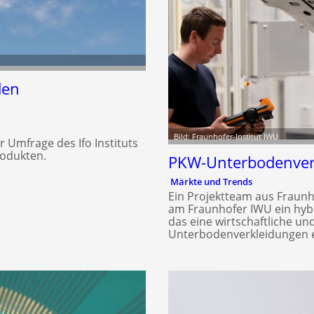
den
Bild: Fraunhofer-Institut IWU
Umfrage des Ifo Instituts
rodukten.
PKW-Unterbodenverk
Märkte und Trends
Ein Projektteam aus Fraun
am Fraunhofer IWU ein hy
das eine wirtschaftliche u
Unterbodenverkleidungen e