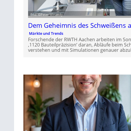
Bild: ©Peter Winandy
Dem Geheimnis des Schweißens a
Märkte und Trends
Forschende der RWTH Aachen arbeiten im So
‚1120 Bauteilpräzision‘ daran, Abläufe beim S
verstehen und mit Simulationen genauer abzu