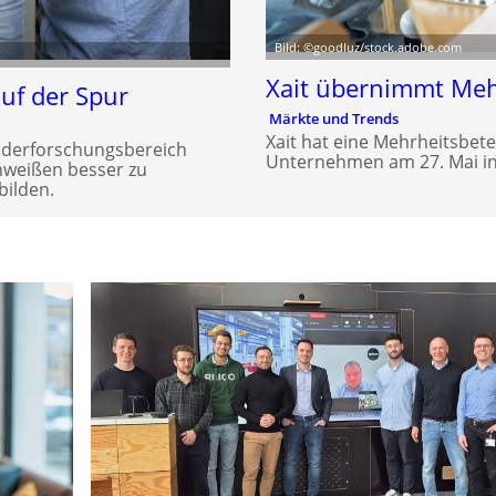
Bild: ©goodluz/stock.adobe.com
Xait übernimmt Meh
uf der Spur
Märkte und Trends
Xait hat eine Mehrheitsbete
nderforschungsbereich
Unternehmen am 27. Mai in
chweißen besser zu
bilden.