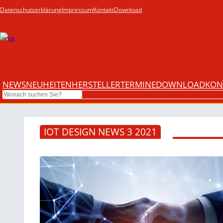
Datenschutzerklärung
Impressum
Kontakt
Download
NEWS
NEUHEITEN
HERSTELLER
TERMINE
DOWNLOAD
KON
Search
IOT DESIGN NEWS 3 2021