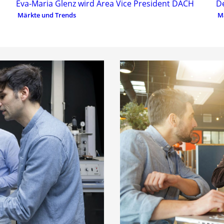
Eva-Maria Glenz wird Area Vice President DACH
D
Märkte und Trends
M