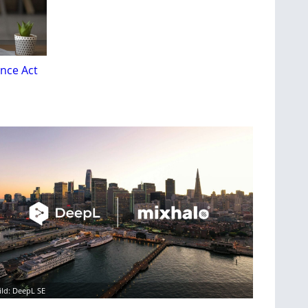
nce Act
ild: DeepL SE