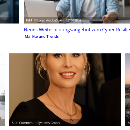
Bild: ©fizkes_AdobeStock_431649902
Neues Weiterbildungsangebot zum Cyber Resilie
Märkte und Trends
Bild: Commvault Systems Gmbh
B