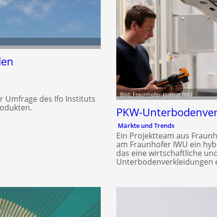
den
Bild: Fraunhofer-Institut IWU
Umfrage des Ifo Instituts
rodukten.
PKW-Unterbodenverk
Märkte und Trends
Ein Projektteam aus Fraun
am Fraunhofer IWU ein hy
das eine wirtschaftliche u
Unterbodenverkleidungen e