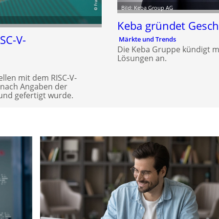
Bild: Keba Group AG
Keba gründet Geschä
ISC-V-
Märkte und Trends
Die Keba Gruppe kündigt mit 
Lösungen an.
tellen mit dem RISC-V-
r nach Angaben der
 und gefertigt wurde.