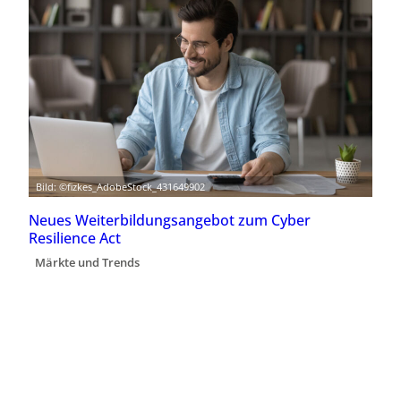
Bild: ©fizkes_AdobeStock_431649902
Neues Weiterbildungsangebot zum Cyber
Resilience Act
Märkte und Trends