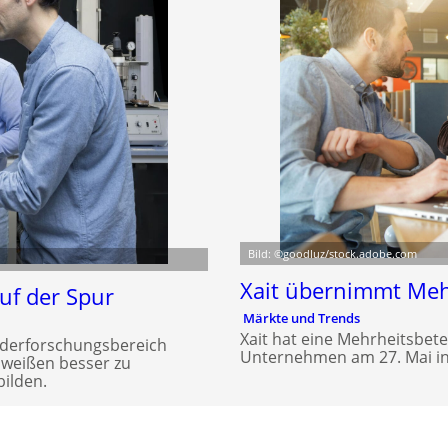
Bild: ©goodluz/stock.adobe.com
Xait übernimmt Meh
f der Spur
Märkte und Trends
Xait hat eine Mehrheitsbete
derforschungsbereich
Unternehmen am 27. Mai in
chweißen besser zu
ilden.