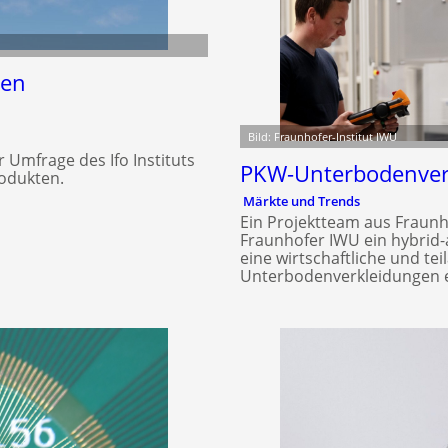
den
Bild: Fraunhofer-Institut IWU
Umfrage des Ifo Instituts
PKW-Unterbodenverk
odukten.
Märkte und Trends
Ein Projektteam aus Fraun
Fraunhofer IWU ein hybri
eine wirtschaftliche und 
Unterbodenverkleidungen e