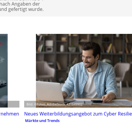
r nach Angaben der
und gefertigt wurde.
Bild: ©fizkes_AdobeStock_431649902
ternehmen
Neues Weiterbildungsangebot zum Cyber Resilie
Märkte und Trends