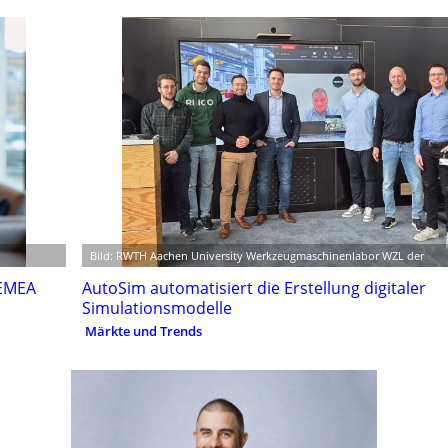
Bild: RWTH Aachen University Werkzeugmaschinenlabor WZL der
 EMEA
AutoSim automatisiert die Erstellung digitaler
Simulationsmodelle
Märkte und Trends