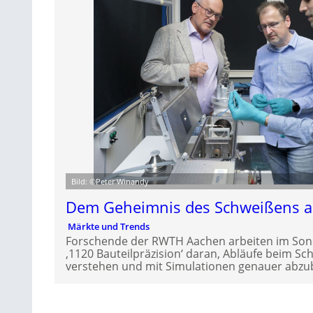
Bild: ©Peter Winandy
Dem Geheimnis des Schweißens au
Märkte und Trends
Forschende der RWTH Aachen arbeiten im Son
‚1120 Bauteilpräzision‘ daran, Abläufe beim S
verstehen und mit Simulationen genauer abzub