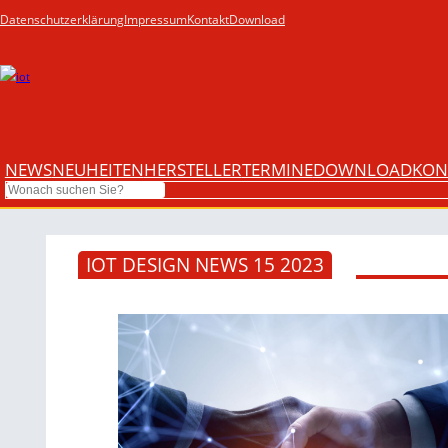
Datenschutzerklärung
Impressum
Kontakt
Download
NEWS
NEUHEITEN
HERSTELLER
TERMINE
DOWNLOAD
KON
Search
IOT DESIGN NEWS 15 2023