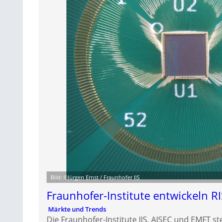
Bild: ©Jürgen Ernst / Fraunhofer IIS
Fraunhofer-Institute entwickeln RI
Märkte und Trends
Die Fraunhofer-Institute IIS, AISEC und EMFT st